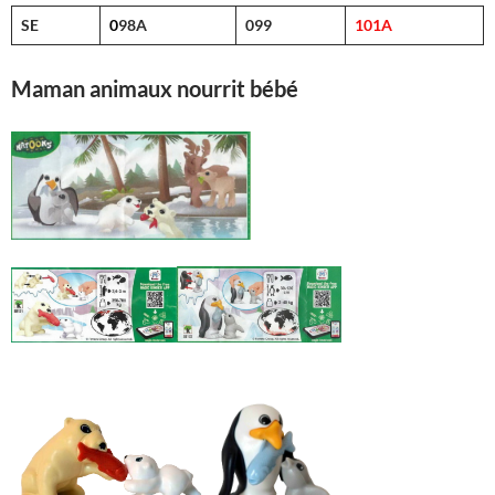
SE
0
98A
099
101A
Maman animaux nourrit bébé