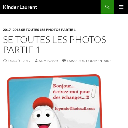
Aller
Recherche
Kinder Laurent
au
MENU
contenu
PRINCI
2017 -2018 SE TOUTES LES PHOTOS PARTIE 1
SE TOUTES LES PHOTOS
PARTIE 1
14 AOÛT 2017
ADMIN6865
LAISSER UN COMMENTAIRE