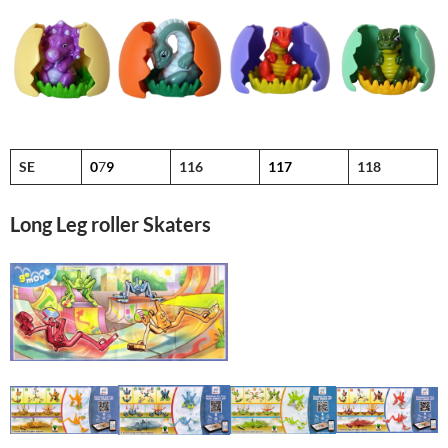
SE
0
7
9
116
117
118
Long Leg roller Skaters