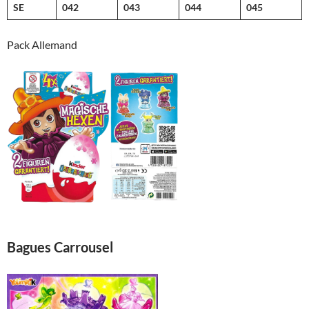
SE
042
043
044
045
Pack Allemand
Bagues Carrousel