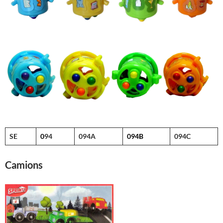
SE
0
94
094A
094B
094C
Camions