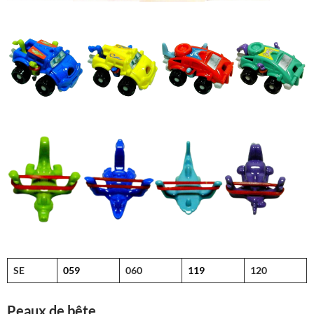
SE
059
060
119
120
Peaux de bête