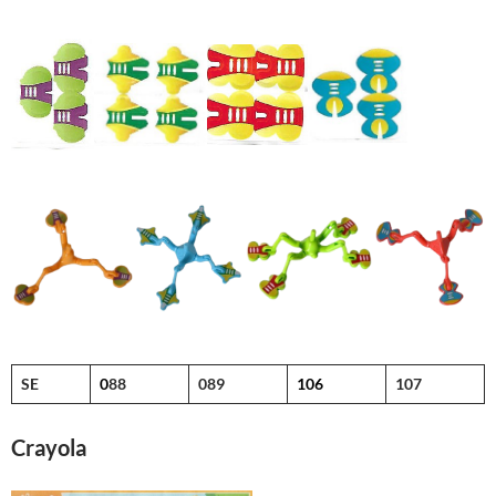
SE
0
88
089
106
107
Crayola