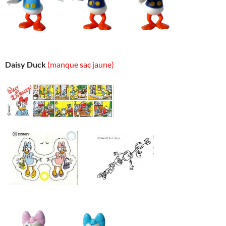
Daisy Duck
(manque sac jaune)