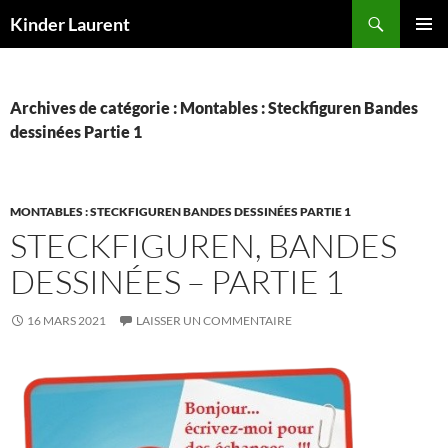
Aller
Recherche
Kinder Laurent
au
MENU
contenu
PRINCI
Archives de catégorie : Montables : Steckfiguren Bandes
dessinées Partie 1
MONTABLES : STECKFIGUREN BANDES DESSINÉES PARTIE 1
STECKFIGUREN, BANDES
DESSINÉES – PARTIE 1
16 MARS 2021
LAISSER UN COMMENTAIRE