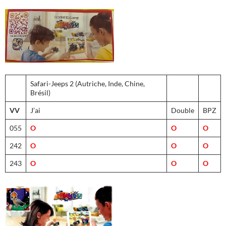
Safari-Jeeps 2 (Autriche, Inde, Chine,
Brésil)
VV
J’ai
Double
BPZ
055
O
O
O
242
O
O
O
243
O
O
O