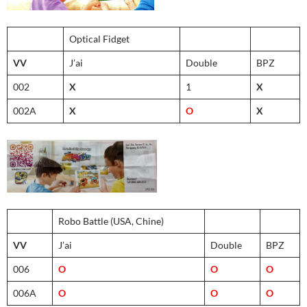
Optical Fidget
VV
J’ai
Double
BPZ
002
X
1
X
002A
X
O
X
Robo Battle (USA, Chine)
VV
J’ai
Double
BPZ
006
O
O
O
006A
O
O
O