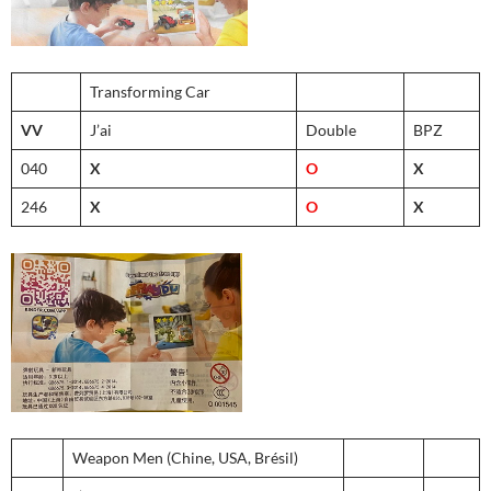
Transforming Car
VV
J’ai
Double
BPZ
040
X
O
X
246
X
O
X
Weapon Men (Chine, USA, Brésil)