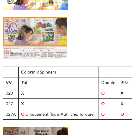
Colormix Spinners
VV
J’ai
Double
BPZ
020
X
O
X
027
X
O
X
027A
O
Uniquement (Inde, Autriche, Turquie)
O
O