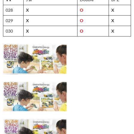
028
X
O
X
029
X
O
X
030
X
O
X