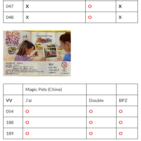
047
X
O
X
048
X
O
X
Magic Pets (Chine)
VV
J’ai
Double
BPZ
054
O
O
O
188
O
O
O
189
O
O
O