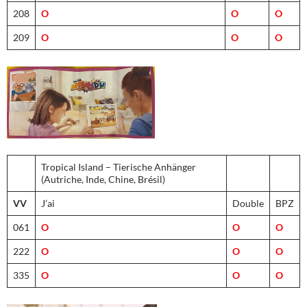
208
O
O
O
209
O
O
O
Tropical Island – Tierische Anhänger
(Autriche, Inde, Chine, Brésil)
VV
J’ai
Double
BPZ
061
O
O
O
222
O
O
O
335
O
O
O