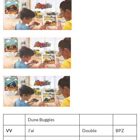
Dune Buggies
VV
J’ai
Double
BPZ