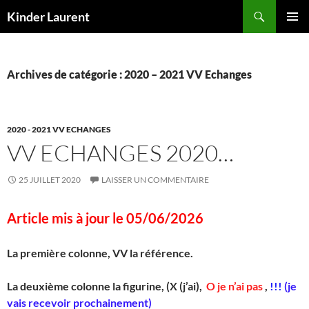
Aller
Recherche
Kinder Laurent
au
MENU
contenu
PRINCI
Archives de catégorie : 2020 – 2021 VV Echanges
2020 - 2021 VV ECHANGES
VV ECHANGES 2020…
25 JUILLET 2020
LAISSER UN COMMENTAIRE
Article mis à jour le 05/06/2026
La première colonne, VV
la référence.
La deuxième colonne la figurine, (X (j’ai),
O je n’ai pas
,
!!!
(je
vais recevoir prochainement)