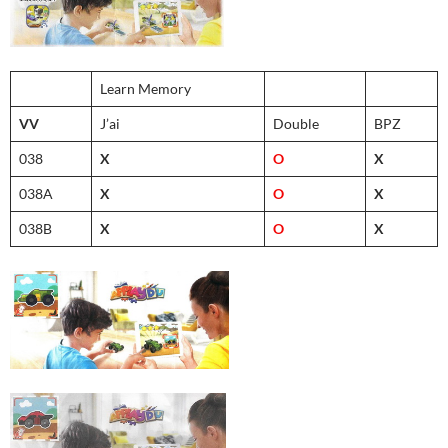
Learn Memory
VV
J’ai
Double
BPZ
038
X
O
X
038A
X
O
X
038B
X
O
X