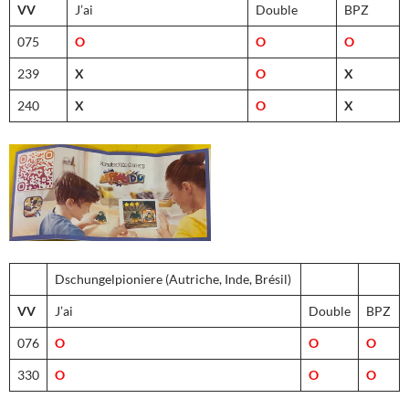
VV
J’ai
Double
BPZ
075
O
O
O
239
X
O
X
240
X
O
X
Dschungelpioniere (Autriche, Inde, Brésil)
VV
J’ai
Double
BPZ
076
O
O
O
330
O
O
O