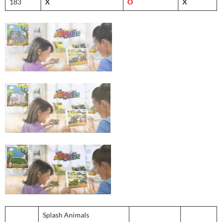
183
X
O
X
Splash Animals