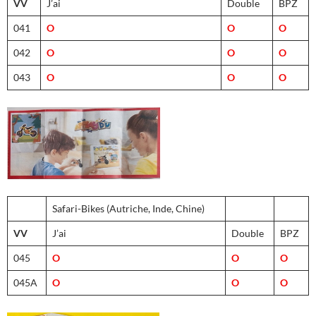
VV
J’ai
Double
BPZ
041
O
O
O
042
O
O
O
043
O
O
O
Safari-Bikes (Autriche, Inde, Chine)
VV
J’ai
Double
BPZ
045
O
O
O
045A
O
O
O