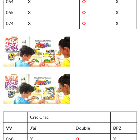
064
X
O
X
065
X
O
X
074
X
O
X
Cric Crac
VV
J’ai
Double
BPZ
068
X
O
X