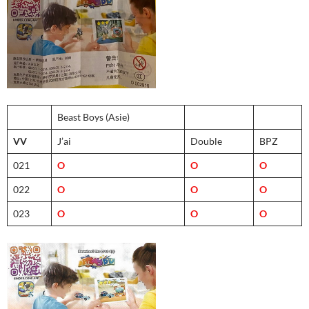
Beast Boys (Asie)
VV
J’ai
Double
BPZ
021
O
O
O
022
O
O
O
023
O
O
O