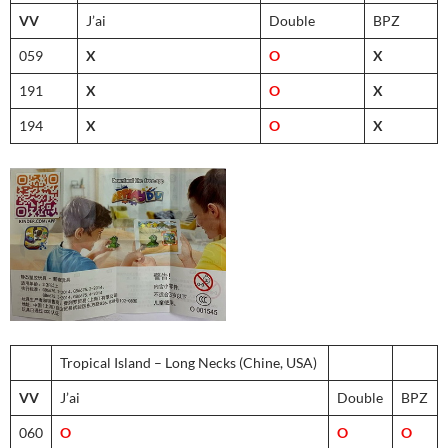
VV
J’ai
Double
BPZ
059
X
O
X
191
X
O
X
194
X
O
X
Tropical Island – Long Necks (Chine, USA)
VV
J’ai
Double
BPZ
060
O
O
O