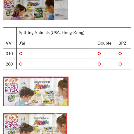
Spitting Animals (USA, Hong-Kong)
VV
J’ai
Double
BPZ
010
O
O
O
280
O
O
O