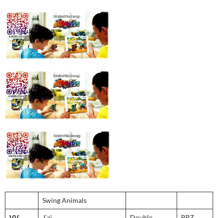
Swing Animals
VV
J’ai
Double
BPZ