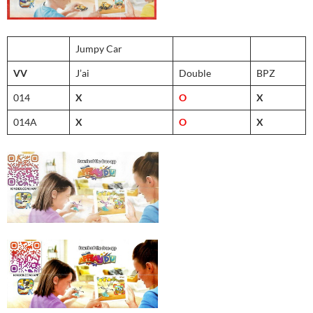
Jumpy Car
VV
J’ai
Double
BPZ
014
X
O
X
014A
X
O
X