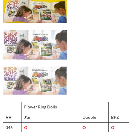
Flower Ring Dolls
VV
J’ai
Double
BPZ
046
O
O
O