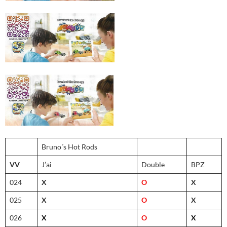
Bruno´s Hot Rods
VV
J’ai
Double
BPZ
024
X
O
X
025
X
O
X
026
X
O
X