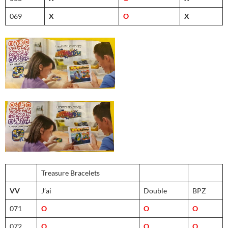
069
X
O
X
Treasure Bracelets
VV
J’ai
Double
BPZ
071
O
O
O
072
O
O
O