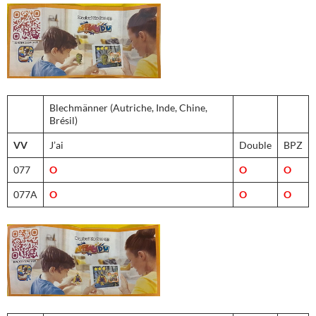
Blechmänner (Autriche, Inde, Chine,
Brésil)
VV
J’ai
Double
BPZ
077
O
O
O
077A
O
O
O