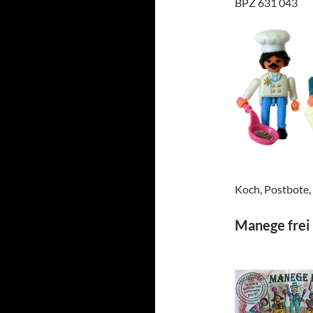
BPZ 631 043
Koch, Postbote,
Manege frei