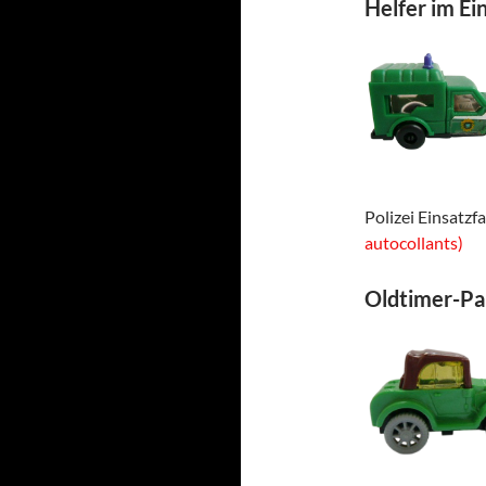
Helfer im Ei
Polizei Einsatzf
autocollants)
Oldtimer-Pa