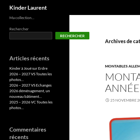
Recherche
Kinder Laurent
Aller
Ma collection…
au
Rechercher
contenu
RECHERCHER
Archives de ca
Articles récents
MONTABLES ALLEM
Kinder à Joué sur Erdre
MONTA
2026 – 2027 VS Toutes les
photos…
ANNÉE
2026 – 2027 VS Echanges
2026 déménagement, un
nouveau bâtiment…
25 NOVEMBRE 2
2025 – 2026 VC Toutes les
photos…
Commentaires
récents