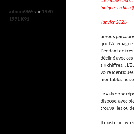
ces kinders dans 
indiqués en bleu (i
admin6865
sur
1990 –
1991 K91
Janvier 2026
Si vous parcoure
que l’Allemagne 
Pendant de très
décliné avec ces
six chiffres… L’
voire identique
montables ne so
Je vais donc rép
dispose, avec bi
trouvailles ou d
Il existe un livr