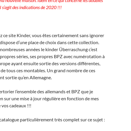
ma nouvelle maison. Idem en ce qui concerne les doubles
l s’agit des indications de 2020 !!!
z ce site Kinder, vous êtes certainement sans ignorer
dispose d’une place de choix dans cette collection.
 nombreuses années le kinder Überraschung c’est
 propres séries, ses propres BPZ avec numérotation à
Europe ayant ensuite sortie des versions différentes,
s de tous ces montables. Un grand nombre de ces
nt sortie qu’en Allemagne.
ertorier l’ensemble des allemands et BPZ que je
en sur une mise à jour régulière en fonction de mes
e vos cadeaux !!!
e catalogue particulièrement très complet sur ce sujet :