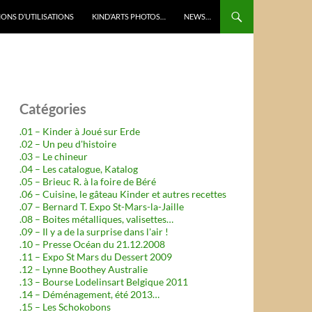
ONS D’UTILISATIONS
KIND’ARTS PHOTOS…
NEWS…
Catégories
.01 – Kinder à Joué sur Erde
.02 – Un peu d'histoire
.03 – Le chineur
.04 – Les catalogue, Katalog
.05 – Brieuc R. à la foire de Béré
.06 – Cuisine, le gâteau Kinder et autres recettes
.07 – Bernard T. Expo St-Mars-la-Jaille
.08 – Boites métalliques, valisettes…
.09 – Il y a de la surprise dans l'air !
.10 – Presse Océan du 21.12.2008
.11 – Expo St Mars du Dessert 2009
.12 – Lynne Boothey Australie
.13 – Bourse Lodelinsart Belgique 2011
.14 – Déménagement, été 2013…
.15 – Les Schokobons