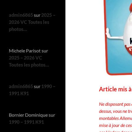
admin6865
sur
2025 –
2026 VC Toutes les
photos…
Michele Parisot
sur
2025 – 2026 VC
Toutes les photos…
admin6865
sur
1990 –
Article mis 
1991 K91
Ne disposant pas 
dessus, vous ne t
Bornier Dominique
sur
montables Alleman
1990 – 1991 K91
mise à jour de ces