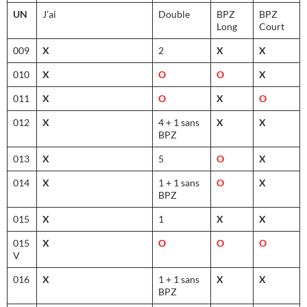
UN
J’ai
Double
BPZ
BPZ
Long
Court
009
X
2
X
X
010
X
O
O
X
011
X
O
X
O
012
X
4 + 1 sans
X
X
BPZ
013
X
5
O
X
014
X
1 + 1 sans
O
X
BPZ
015
X
1
X
X
015
X
O
O
O
V
016
X
1 + 1 sans
X
X
BPZ