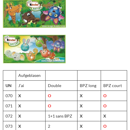
Aufgeblasen
UN
J’ai
Double
BPZ long
BPZ court
070
X
O
X
O
071
X
O
X
O
072
X
1+1 sans BPZ
X
X
073
X
2
X
O