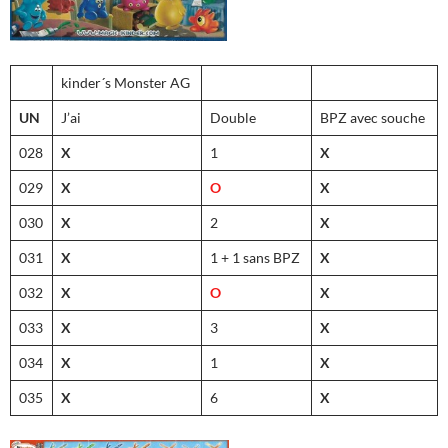
kinder´s Monster AG
UN
J’ai
Double
BPZ avec souche
028
X
1
X
029
X
O
X
030
X
2
X
031
X
1 + 1 sans BPZ
X
032
X
O
X
033
X
3
X
034
X
1
X
035
X
6
X