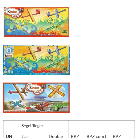
Segelflieger
UN
J’ai
Double
BPZ
BPZ court
BPZ