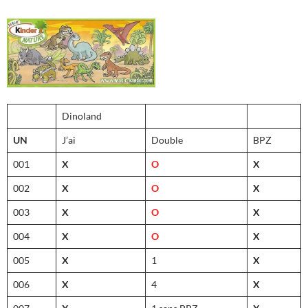
Dinoland
UN
J’ai
Double
BPZ
001
X
O
X
002
X
O
X
003
X
O
X
004
X
O
X
005
X
1
X
006
X
4
X