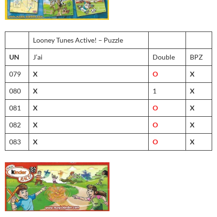
Looney Tunes Active! – Puzzle
UN
J’ai
Double
BPZ
079
X
O
X
080
X
1
X
081
X
O
X
082
X
O
X
083
X
O
X