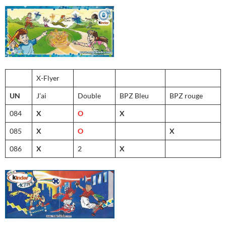
X-Flyer
UN
J’ai
Double
BPZ Bleu
BPZ rouge
084
X
O
X
085
X
O
X
086
X
2
X