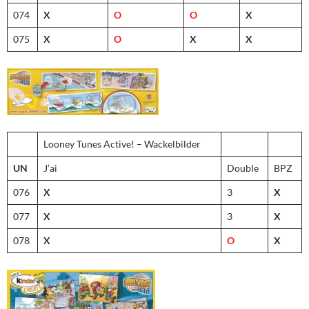
074
X
O
O
X
075
X
O
X
X
Looney Tunes Active! – Wackelbilder
UN
J’ai
Double
BPZ
076
X
3
X
077
X
3
X
078
X
O
X