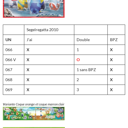
Segelregatta 2010
UN
J’ai
Double
BPZ
066
X
1
X
066 V
X
O
X
067
X
1 sans BPZ
X
068
X
2
X
069
X
3
X
V
ariante Coque orange et coque marron clair