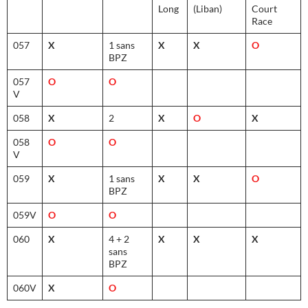
Long
(Liban)
Court
Race
057
X
1 sans
X
X
O
BPZ
057
O
O
V
058
X
2
X
O
X
058
O
O
V
059
X
1 sans
X
X
O
BPZ
059V
O
O
060
X
4 + 2
X
X
X
sans
BPZ
060V
X
O