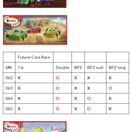
Future-Care Race
UN
J’ai
Double
BPZ
BPZ nuit
BPZ long
062
X
O
X
X
X
063
X
O
X
X
O
064
X
O
X
O
X
065
X
O
X
O
X