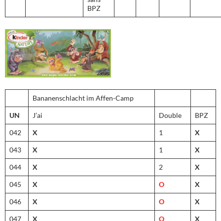
BPZ
Bananenschlacht im Affen-Camp
UN
J’ai
Double
BPZ
042
X
1
X
043
X
1
X
044
X
2
X
045
X
O
X
046
X
O
X
047
X
O
X