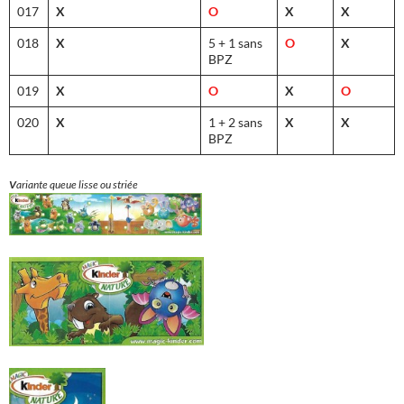
017
X
O
X
X
018
X
5 + 1 sans
O
X
BPZ
019
X
O
X
O
020
X
1 + 2 sans
X
X
BPZ
V
ariante queue lisse ou striée