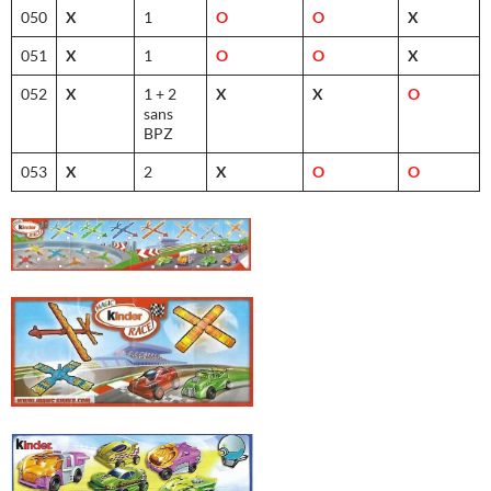
050
X
1
O
O
X
051
X
1
O
O
X
052
X
1 + 2
X
X
O
sans
BPZ
053
X
2
X
O
O