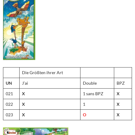
Die Größten ihrer Art
UN
J’ai
Double
BPZ
021
X
1 sans BPZ
X
022
X
1
X
023
X
O
X