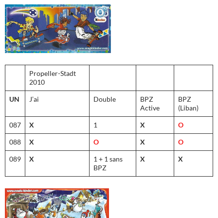
Propeller-Stadt
2010
UN
J’ai
Double
BPZ
BPZ
Active
(Liban)
087
X
1
X
O
088
X
O
X
O
089
X
1 + 1 sans
X
X
BPZ