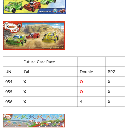
Future-Care Race
UN
J’ai
Double
BPZ
054
X
O
X
055
X
O
X
056
X
4
X