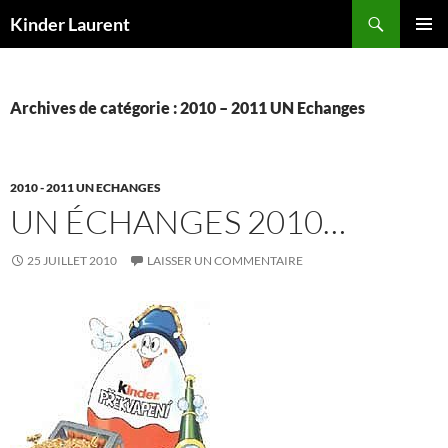
Aller
Recherche
Kinder Laurent
au
MENU
contenu
PRINCI
Archives de catégorie : 2010 – 2011 UN Echanges
2010 - 2011 UN ECHANGES
UN ÉCHANGES 2010…
25 JUILLET 2010
LAISSER UN COMMENTAIRE