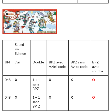
Speed
im
Schnee
UN
J’ai
Double
BPZ avec
BPZ sans
BPZ
Aztek code
Aztek code
avec
souche
048
X
1 + 1
X
X
O
sans
BPZ
049
X
1 + 1
X
X
O
sans
BP¨Z