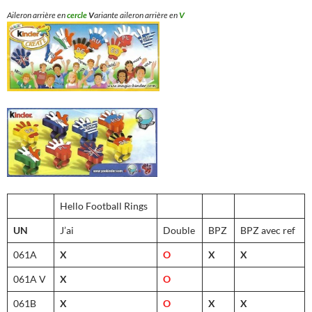
Aileron arrière en
cercle
V
ariante aileron arrière en
V
Hello Football Rings
UN
J’ai
Double
BPZ
BPZ avec ref
061A
X
O
X
X
061A V
X
O
061B
X
O
X
X