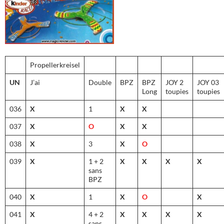
Propellerkreisel
UN
J’ai
Double
BPZ
BPZ
JOY 2
JOY 03
Long
toupies
toupies
036
X
1
X
X
037
X
O
X
X
038
X
3
X
O
039
X
1 + 2
X
X
X
X
sans
BPZ
040
X
1
X
O
X
041
X
4 + 2
X
X
X
X
sans