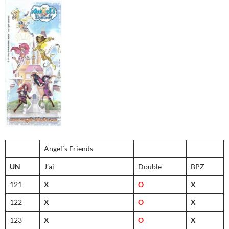
Angel´s Friends
UN
J’ai
Double
BPZ
121
X
O
X
122
X
O
X
123
X
O
X