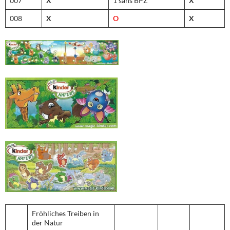
007
X
1 sans BPZ
X
008
X
O
X
Fröhliches Treiben in
der Natur