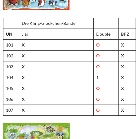
Die Kling-Glöckchen-Bande
UN
J’ai
Double
BPZ
101
X
O
X
102
X
O
X
103
X
O
X
104
X
1
X
105
X
O
X
106
X
O
X
107
X
O
X