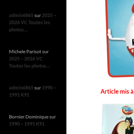
admin6865
sur
2025 –
2026 VC Toutes les
photos…
Michele Parisot
sur
2025 – 2026 VC
Toutes les photos…
admin6865
sur
1990 –
Article mis 
1991 K91
Bornier Dominique
sur
1990 – 1991 K91