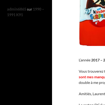
admin6865
sur
1990 –
1991 K91
L’année
2017 – 
Vous trouverez 
sont mes manq
double à me pro
Amitiés, Lauren
Le carton DC Su