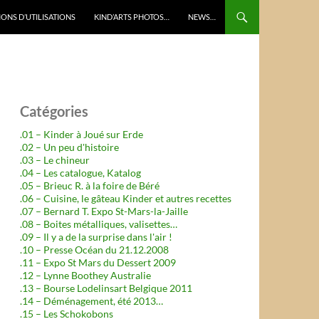
ONS D’UTILISATIONS
KIND’ARTS PHOTOS…
NEWS…
Catégories
.01 – Kinder à Joué sur Erde
.02 – Un peu d'histoire
.03 – Le chineur
.04 – Les catalogue, Katalog
.05 – Brieuc R. à la foire de Béré
.06 – Cuisine, le gâteau Kinder et autres recettes
.07 – Bernard T. Expo St-Mars-la-Jaille
.08 – Boites métalliques, valisettes…
.09 – Il y a de la surprise dans l'air !
.10 – Presse Océan du 21.12.2008
.11 – Expo St Mars du Dessert 2009
.12 – Lynne Boothey Australie
.13 – Bourse Lodelinsart Belgique 2011
.14 – Déménagement, été 2013…
.15 – Les Schokobons