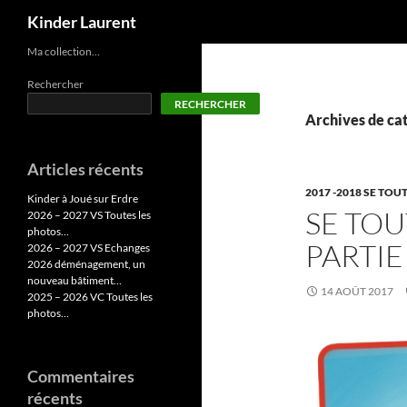
Recherche
Kinder Laurent
Aller
Ma collection…
au
Rechercher
contenu
RECHERCHER
Archives de cat
Articles récents
2017 -2018 SE TOU
Kinder à Joué sur Erdre
SE TOU
2026 – 2027 VS Toutes les
photos…
PARTIE
2026 – 2027 VS Echanges
2026 déménagement, un
nouveau bâtiment…
14 AOÛT 2017
2025 – 2026 VC Toutes les
photos…
Commentaires
récents