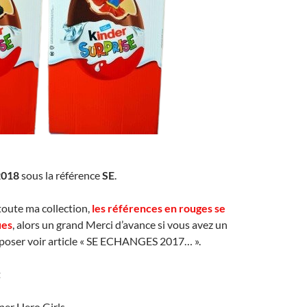
2018
sous la référence
SE
.
toute ma collection,
les références en rouges se
ues
, alors un grand Merci d’avance si vous avez un
poser voir article « SE ECHANGES 2017… ».
t
per Hero Girls