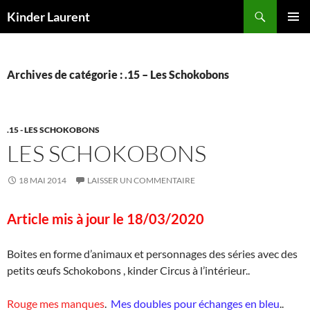
Aller
Recherche
Kinder Laurent
au
MENU
contenu
PRINCI
Archives de catégorie : .15 – Les Schokobons
.15 - LES SCHOKOBONS
LES SCHOKOBONS
18 MAI 2014
LAISSER UN COMMENTAIRE
Article mis à jour le 18/03/2020
Boites en forme d’animaux et personnages des séries avec des
petits œufs Schokobons , kinder Circus à l’intérieur..
Rouge mes manques
.
Mes doubles pour échanges en bleu
..