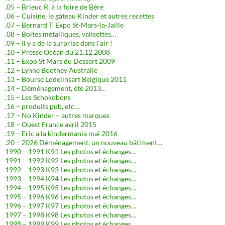
.05 – Brieuc R. à la foire de Béré
.06 – Cuisine, le gâteau Kinder et autres recettes
.07 – Bernard T. Expo St-Mars-la-Jaille
.08 – Boites métalliques, valisettes…
.09 – Il y a de la surprise dans l'air !
.10 – Presse Océan du 21.12.2008
.11 – Expo St Mars du Dessert 2009
.12 – Lynne Boothey Australie
.13 – Bourse Lodelinsart Belgique 2011
.14 – Déménagement, été 2013…
.15 – Les Schokobons
.16 – produits pub, etc…
.17 – No Kinder – autres marques
.18 – Ouest France avril 2015
.19 – Eric a la kindermania mai 2016
.20 – 2026 Déménagement, un nouveau bâtiment…
1990 – 1991 K91 Les photos et échanges…
1991 – 1992 K92 Les photos et échanges…
1992 – 1993 K93 Les photos et échanges…
1993 – 1994 K94 Les photos et échanges…
1994 – 1995 K95 Les photos et échanges…
1995 – 1996 K96 Les photos et échanges…
1996 – 1997 K97 Les photos et échanges…
1997 – 1998 K98 Les photos et échanges…
1998 – 1999 K99 Les photos et échanges…