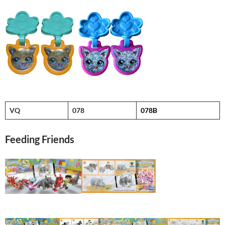
VQ
078
078B
Feeding Friends