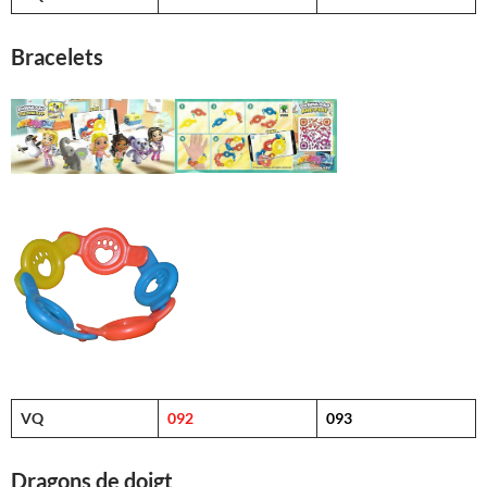
Bracelets
VQ
092
093
Dragons de doigt