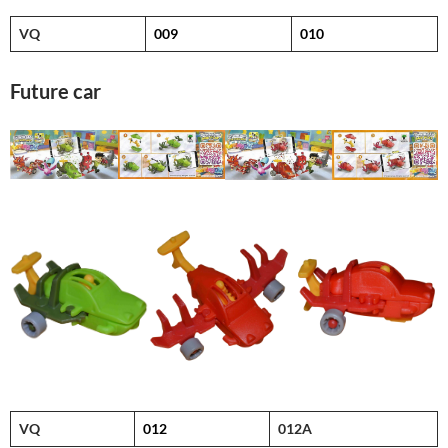
VQ
009
010
Future car
VQ
012
012A