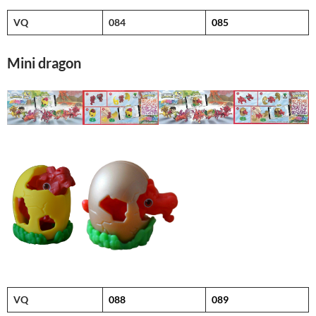
VQ
084
085
Mini dragon
VQ
088
089