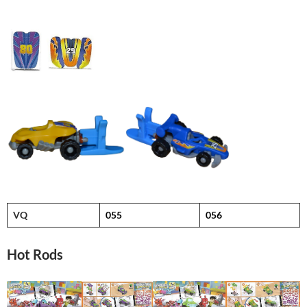
VQ
055
056
Hot Rods