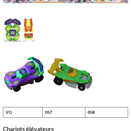
VQ
057
058
Chariots élévateurs