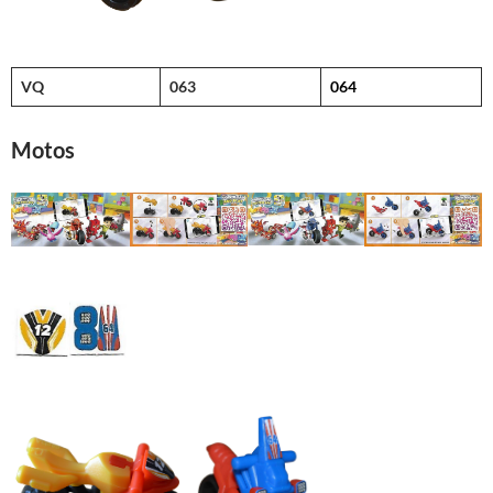
VQ
063
064
Motos