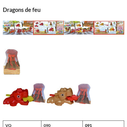
Dragons de feu
VQ
090
091