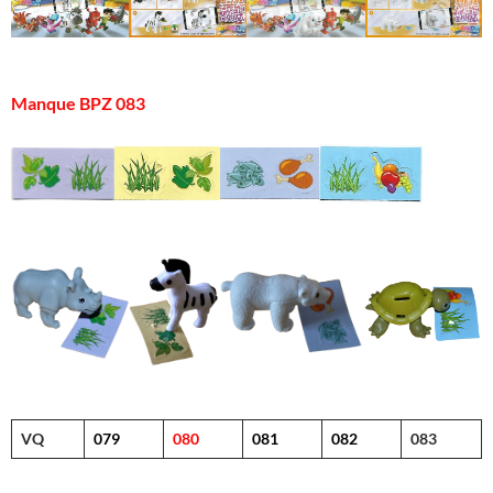
Manque BPZ 083
VQ
079
080
081
082
083