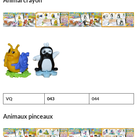
Animal crayon
VQ
043
044
Animaux pinceaux