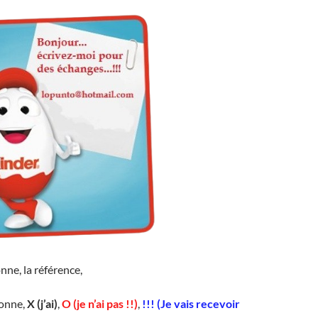
nne, la référence,
lonne,
X (j’ai)
,
O (je n’ai pas !!)
,
!!! (Je vais recevoir