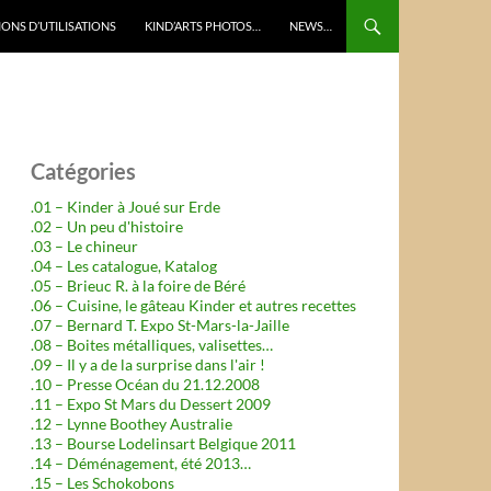
ONS D’UTILISATIONS
KIND’ARTS PHOTOS…
NEWS…
Catégories
.01 – Kinder à Joué sur Erde
.02 – Un peu d'histoire
.03 – Le chineur
.04 – Les catalogue, Katalog
.05 – Brieuc R. à la foire de Béré
.06 – Cuisine, le gâteau Kinder et autres recettes
.07 – Bernard T. Expo St-Mars-la-Jaille
.08 – Boites métalliques, valisettes…
.09 – Il y a de la surprise dans l'air !
.10 – Presse Océan du 21.12.2008
.11 – Expo St Mars du Dessert 2009
.12 – Lynne Boothey Australie
.13 – Bourse Lodelinsart Belgique 2011
.14 – Déménagement, été 2013…
.15 – Les Schokobons