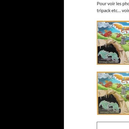
Pour voir les pho
tripack etc… voi