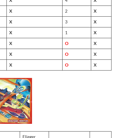
X
4
X
X
2
X
X
3
X
X
1
X
X
O
X
X
O
X
X
O
X
Flieger