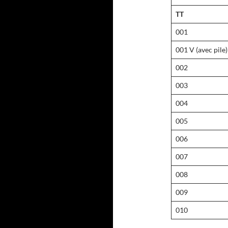
TT
001
001 V (avec pile)
002
003
004
005
006
007
008
009
010