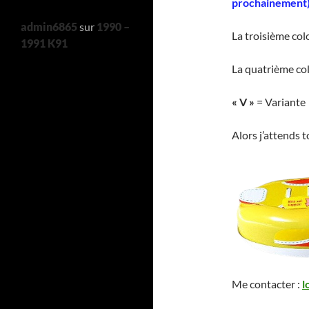
prochainement
admin6865
sur
1990 –
La troisième co
1991 K91
La quatrième co
« V »
= Variante
Alors j’attends 
Me contacter :
l