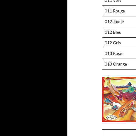
011 Vert
011 Rouge
012 Jaune
012 Bleu
012 Gris
013 Rose
013 Orange