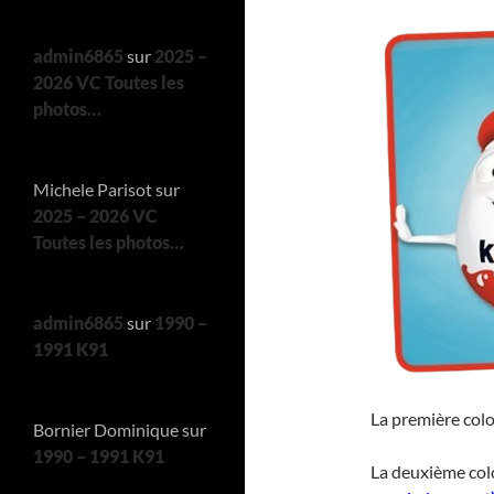
admin6865
sur
2025 –
2026 VC Toutes les
photos…
Michele Parisot
sur
2025 – 2026 VC
Toutes les photos…
admin6865
sur
1990 –
1991 K91
La première colo
Bornier Dominique
sur
1990 – 1991 K91
La deuxième co