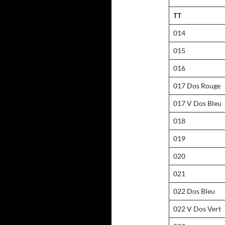
TT
014
015
016
017 Dos Rouge
017 V Dos Bleu
018
019
020
021
022 Dos Bleu
022 V Dos Vert