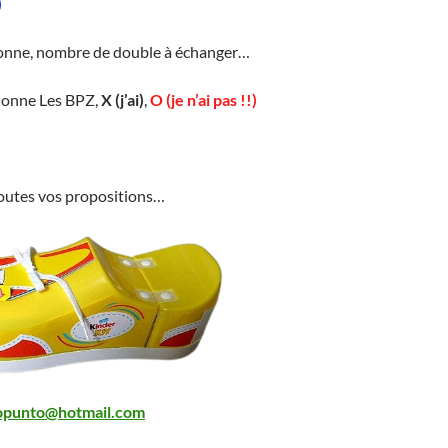
)
lonne, nombre de double à échanger…
lonne Les BPZ,
X (j’ai)
,
O (je n’ai pas !!)
toutes vos propositions…
opunto@hotmail.com