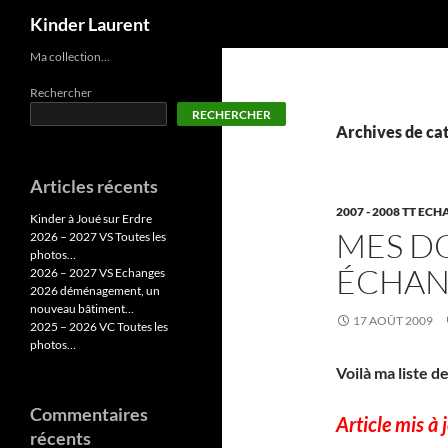
Recherche
Kinder Laurent
Aller
Ma collection…
au
Rechercher
contenu
RECHERCHER
Archives de ca
Articles récents
2007 - 2008 TT EC
Kinder à Joué sur Erdre
MES D
2026 – 2027 VS Toutes les
photos…
ÉCHAN
2026 – 2027 VS Echanges
2026 déménagement, un
nouveau bâtiment…
17 AOÛT 2009
2025 – 2026 VC Toutes les
photos…
Voilà ma liste 
Commentaires
Article mis à
récents