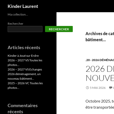
Recherche
Kinder Laurent
Aller
Ma collection…
au
Rechercher
contenu
RECHERCHER
Archives de ca
bâtiment…
Articles récents
Kinder à Joué sur Erdre
.20 - 2026 DÉMÉN
2026 – 2027 VS Toutes les
photos…
2026 
2026 – 2027 VS Echanges
2026 déménagement, un
NOUVE
nouveau bâtiment…
2025 – 2026 VC Toutes les
photos…
5 MAI 2026
Octobre 2025, to
Commentaires
être transportée
récents