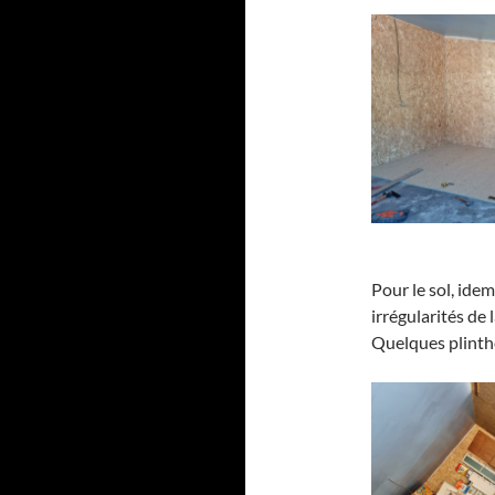
Pour le sol, ide
irrégularités de 
Quelques plinthe