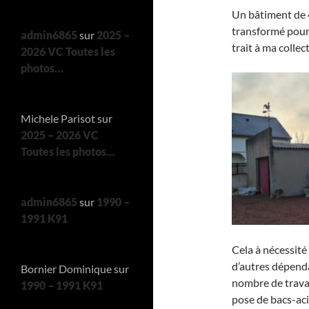
Un bâtiment de 
transformé pour 
admin6865
sur
2025 –
trait à ma collec
2026 VC Toutes les
photos…
Michele Parisot
sur
2025 – 2026 VC
Toutes les photos…
admin6865
sur
1990 –
1991 K91
Cela à nécessité 
d’autres dépenda
Bornier Dominique
sur
nombre de travau
1990 – 1991 K91
pose de bacs-aci