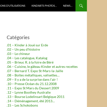
ONS D’UTILISATIONS
KIND’ARTS PHOTOS…
NEWS…
Catégories
.01 – Kinder à Joué sur Erde
.02 – Un peu d'histoire
.03 – Le chineur
.04 – Les catalogue, Katalog
.05 – Brieuc R. à la foire de Béré
.06 – Cuisine, le gâteau Kinder et autres recettes
.07 – Bernard T. Expo St-Mars-la-Jaille
.08 – Boites métalliques, valisettes…
.09 – Il y a de la surprise dans l'air !
.10 – Presse Océan du 21.12.2008
.11 – Expo St Mars du Dessert 2009
.12 – Lynne Boothey Australie
.13 – Bourse Lodelinsart Belgique 2011
.14 – Déménagement, été 2013…
.15 – Les Schokobons