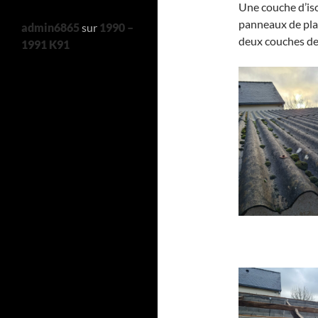
Une couche d’iso
panneaux de pla
admin6865
sur
1990 –
deux couches de 
1991 K91