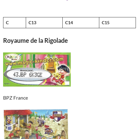
C
C13
C14
C15
Royaume de la Rigolade
BPZ France