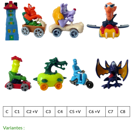
C
C1
C2 +V
C3
C4
C5 +V
C6 +V
C7
C8
Variantes :