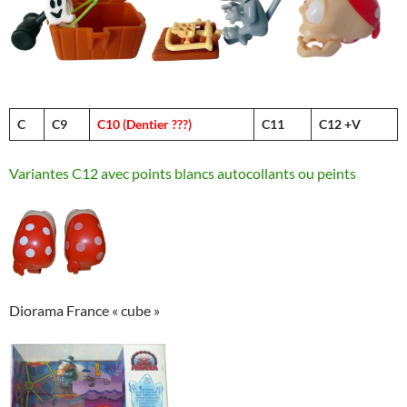
C
C9
C10 (Dentier ???)
C11
C12
+V
Variantes C12 avec points blancs autocollants ou peints
Diorama France « cube »