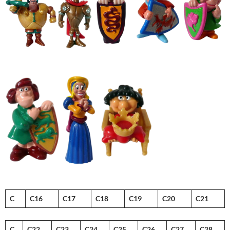
C
C16
C17
C18
C19
C20
C21
C
C22
C23
C24
C25
C26
C27
C28