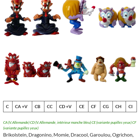
C
CA +V
CB
CC
CD +V
CE
CF
CG
CH
CI
CA (V.Allemande) CD (V.Allemande, intérieur manche bleu) CE (variante pupilles yeux) CF
(variante pupilles yeux)
Brikolstein, Dragonino, Momie, Dracool, Garoulou, Ogrichon,