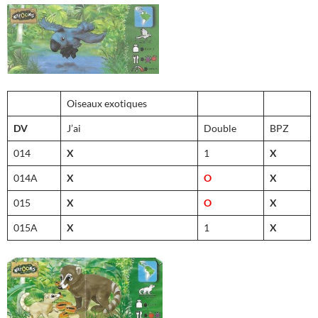
Oiseaux exotiques
DV
J’ai
Double
BPZ
014
X
1
X
014A
X
O
X
015
X
O
X
015A
X
1
X