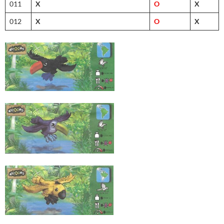
011
X
O
X
012
X
O
X