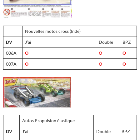
Nouvelles motos cross (Inde)
DV
J’ai
Double
BPZ
006A
O
O
O
007A
O
O
O
Autos Propulsion élastique
DV
J’ai
Double
BPZ