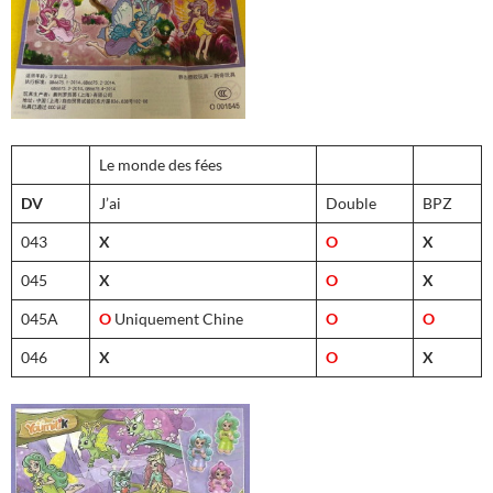
Le monde des fées
DV
J’ai
Double
BPZ
043
X
O
X
045
X
O
X
045A
O
Uniquement Chine
O
O
046
X
O
X