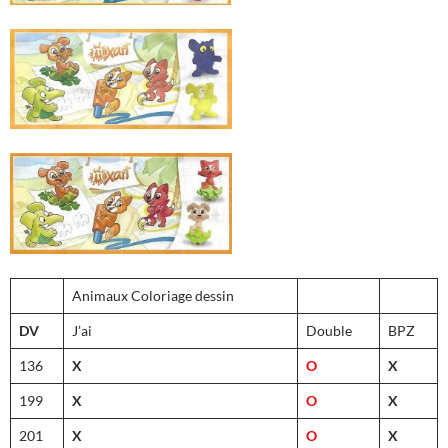
Animaux Coloriage dessin
DV
J’ai
Double
BPZ
136
X
O
X
199
X
O
X
201
X
O
X