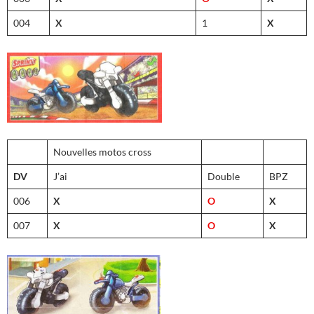
004
X
1
X
Nouvelles motos cross
DV
J’ai
Double
BPZ
006
X
O
X
007
X
O
X