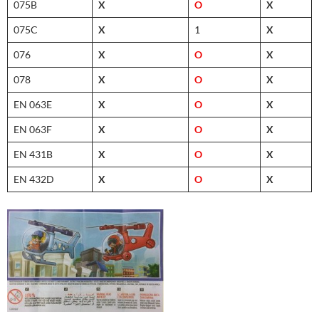
075B
X
O
X
075C
X
1
X
076
X
O
X
078
X
O
X
EN 063E
X
O
X
EN 063F
X
O
X
EN 431B
X
O
X
EN 432D
X
O
X