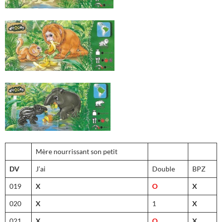
Mère nourrissant son petit
DV
J’ai
Double
BPZ
019
X
O
X
020
X
1
X
021
X
O
X