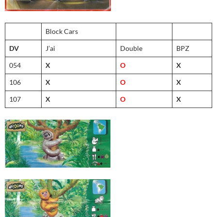
Block Cars
DV
J’ai
Double
BPZ
054
X
O
X
106
X
O
X
107
X
O
X