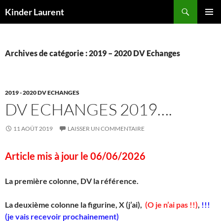
Aller
Recherche
Kinder Laurent
au
MENU
contenu
PRINCI
Archives de catégorie : 2019 – 2020 DV Echanges
2019 - 2020 DV ECHANGES
DV ECHANGES 2019….
11 AOÛT 2019
LAISSER UN COMMENTAIRE
Article mis à jour le 06/06/2026
La première colonne, DV
la référence.
La deuxième colonne la figurine, X (j’ai),
(O je n’ai pas !!)
,
!!!
(je vais recevoir prochainement)