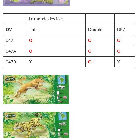
Le monde des fées
DV
J’ai
Double
BPZ
047
O
O
O
047A
O
O
O
047B
X
O
X