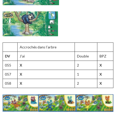
Accrochés dans l’arbre
DV
J’ai
Double
BPZ
055
X
2
X
057
X
1
X
058
X
2
X