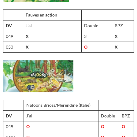
Fauves en action
DV
J’ai
Double
BPZ
049
X
3
X
050
X
O
X
Natoons Brioss/Merendine (Italie)
DV
J’ai
Double
BPZ
049
O
O
O