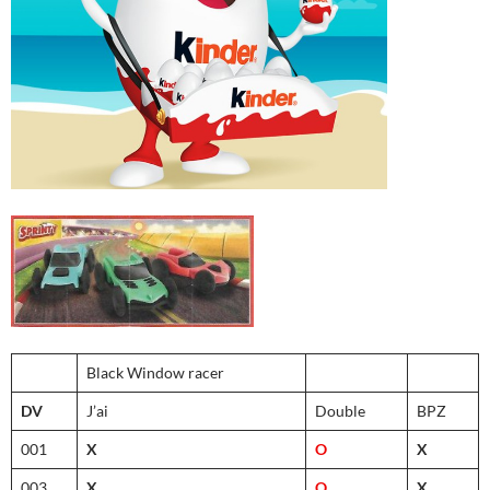
Black Window racer
DV
J’ai
Double
BPZ
001
X
O
X
003
X
O
X