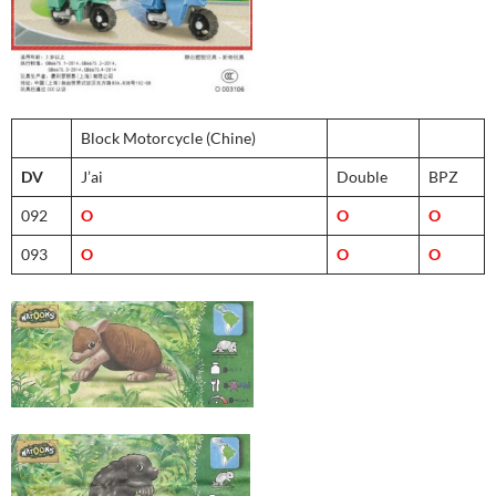
Block Motorcycle (Chine)
DV
J’ai
Double
BPZ
092
O
O
O
093
O
O
O