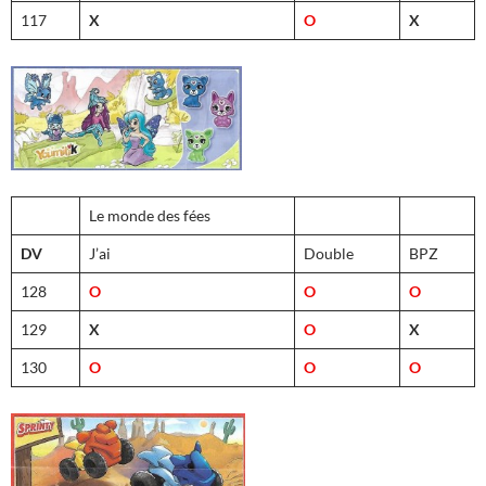
117
X
O
X
Le monde des fées
DV
J’ai
Double
BPZ
128
O
O
O
129
X
O
X
130
O
O
O