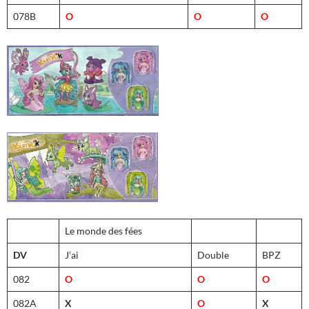
078B
O
O
O
Le monde des fées
DV
J’ai
Double
BPZ
082
O
O
O
082A
X
O
X