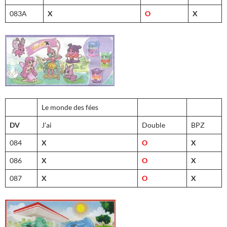
083A
X
O
X
Le monde des fées
DV
J’ai
Double
BPZ
084
X
O
X
086
X
O
X
087
X
O
X