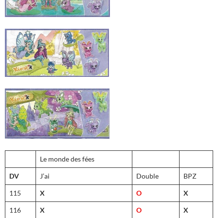
Le monde des fées
DV
J’ai
Double
BPZ
115
X
O
X
116
X
O
X