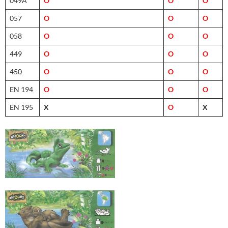
049A
O
O
O
057
O
O
O
058
O
O
O
449
O
O
O
450
O
O
O
EN 194
O
O
O
EN 195
X
O
X