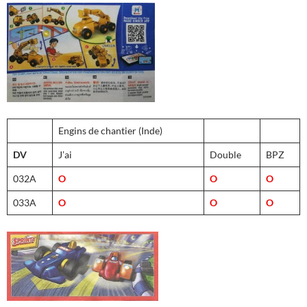
Engins de chantier (Inde)
DV
J’ai
Double
BPZ
032A
O
O
O
033A
O
O
O