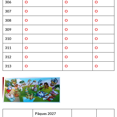
306
O
O
O
307
O
O
O
308
O
O
O
309
O
O
O
310
O
O
O
311
O
O
O
312
O
O
O
313
O
O
O
Pâques 2027