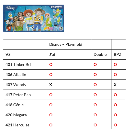
Disney – Playmobil
VS
J’ai
Double
BPZ
401
Tinker Bell
O
O
O
406
Alladin
O
O
O
407
Woody
X
O
X
417
Peter Pan
O
O
O
418
Génie
O
O
O
420
Megara
O
O
O
421
Hercules
O
O
O