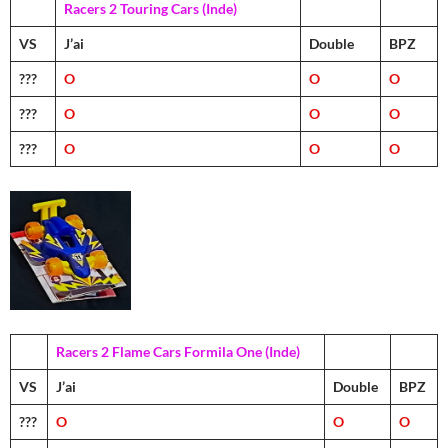
Racers 2 Touring Cars (Inde)
VS
J’ai
Double
BPZ
???
O
O
O
???
O
O
O
???
O
O
O
Racers 2 Flame Cars Formila One (Inde)
VS
J’ai
Double
BPZ
???
O
O
O