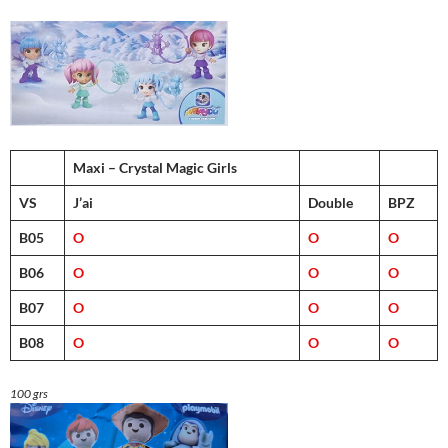
Maxi – Crystal Magic Girls
VS
J’ai
Double
BPZ
B05
O
O
O
B06
O
O
O
B07
O
O
O
B08
O
O
O
100 grs