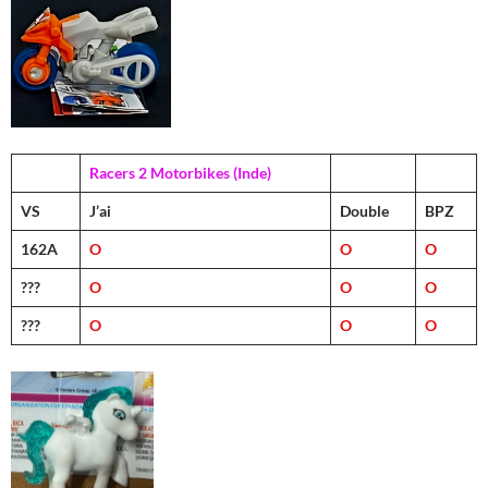
Racers 2 Motorbikes (Inde)
VS
J’ai
Double
BPZ
162A
O
O
O
???
O
O
O
???
O
O
O