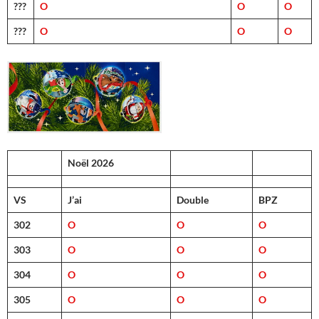
???
O
O
O
???
O
O
O
Noël 2026
VS
J’ai
Double
BPZ
302
O
O
O
303
O
O
O
304
O
O
O
305
O
O
O