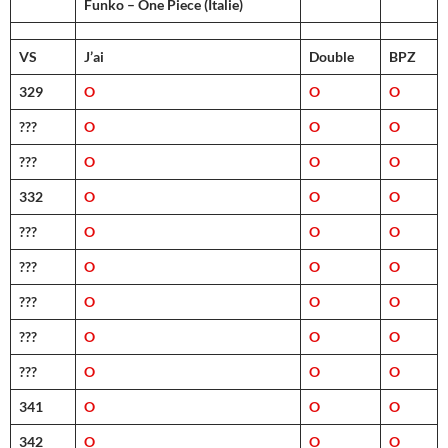
Funko – One Piece (Italie)
VS
J’ai
Double
BPZ
329
O
O
O
???
O
O
O
???
O
O
O
332
O
O
O
???
O
O
O
???
O
O
O
???
O
O
O
???
O
O
O
???
O
O
O
341
O
O
O
342
O
O
O