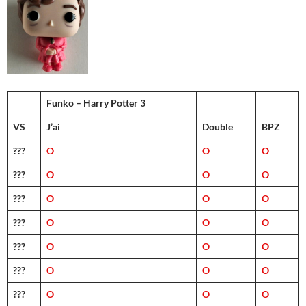
Funko – Harry Potter 3
VS
J’ai
Double
BPZ
???
O
O
O
???
O
O
O
???
O
O
O
???
O
O
O
???
O
O
O
???
O
O
O
???
O
O
O