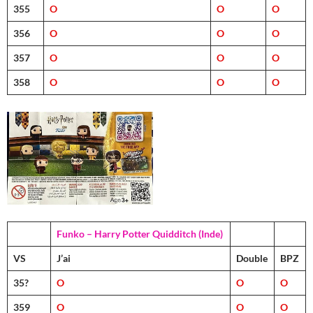
355
O
O
O
356
O
O
O
357
O
O
O
358
O
O
O
Funko – Harry Potter Quidditch (Inde)
VS
J’ai
Double
BPZ
35?
O
O
O
359
O
O
O