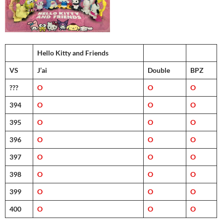
Hello Kitty and Friends
VS
J’ai
Double
BPZ
???
O
O
O
394
O
O
O
395
O
O
O
396
O
O
O
397
O
O
O
398
O
O
O
399
O
O
O
400
O
O
O