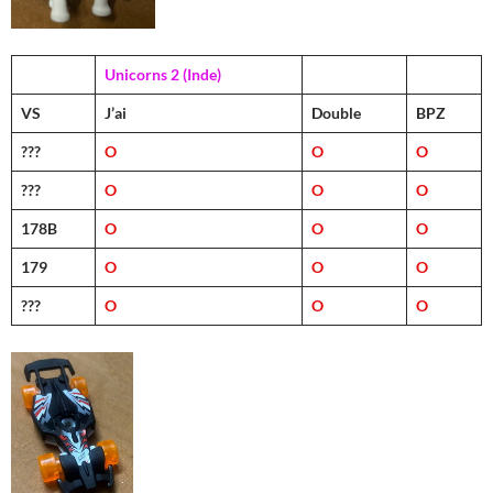
Unicorns 2 (Inde)
VS
J’ai
Double
BPZ
???
O
O
O
???
O
O
O
178B
O
O
O
179
O
O
O
???
O
O
O