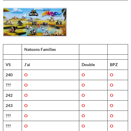
Natoons Families
VS
J’ai
Double
BPZ
240
O
O
O
???
O
O
O
242
O
O
O
243
O
O
O
???
O
O
O
???
O
O
O