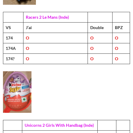
Racers 2 Le Mans (Inde)
VS
J’ai
Double
BPZ
174
O
O
O
174A
O
O
O
174?
O
O
O
Unicorns 2 Girls With Handbag (Inde)