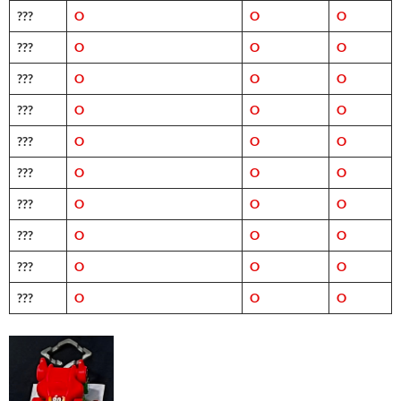
???
O
O
O
???
O
O
O
???
O
O
O
???
O
O
O
???
O
O
O
???
O
O
O
???
O
O
O
???
O
O
O
???
O
O
O
???
O
O
O