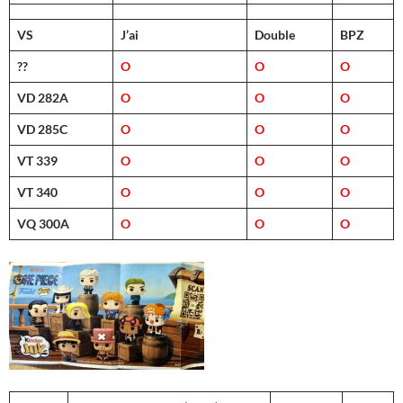
VS
J’ai
Double
BPZ
??
O
O
O
VD 282A
O
O
O
VD 285C
O
O
O
VT 339
O
O
O
VT 340
O
O
O
VQ 300A
O
O
O