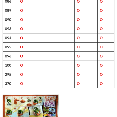
086
O
O
O
089
O
O
O
090
O
O
O
093
O
O
O
094
O
O
O
095
O
O
O
096
O
O
O
100
O
O
O
295
O
O
O
370
O
O
O