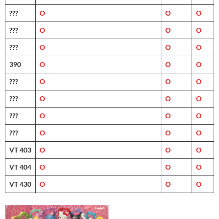
???
O
O
O
???
O
O
O
???
O
O
O
390
O
O
O
???
O
O
O
???
O
O
O
???
O
O
O
???
O
O
O
VT 403
O
O
O
VT 404
O
O
O
VT 430
O
O
O