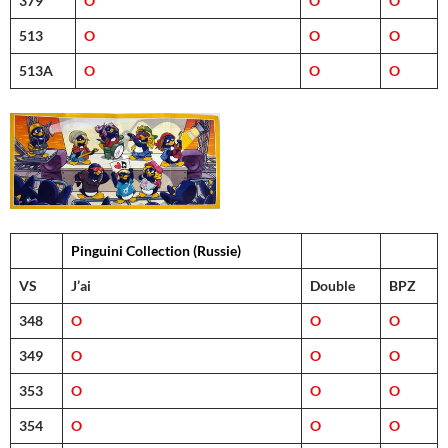
379
O
O
O
513
O
O
O
513A
O
O
O
Pinguini Collection (Russie)
VS
J’ai
Double
BPZ
348
O
O
O
349
O
O
O
353
O
O
O
354
O
O
O