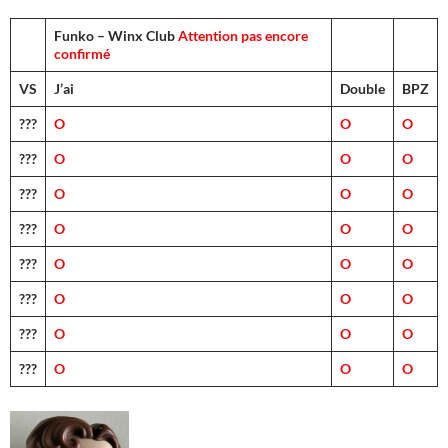
Funko – Winx Club
Attention pas encore
confirmé
VS
J’ai
Double
BPZ
???
O
O
O
???
O
O
O
???
O
O
O
???
O
O
O
???
O
O
O
???
O
O
O
???
O
O
O
???
O
O
O