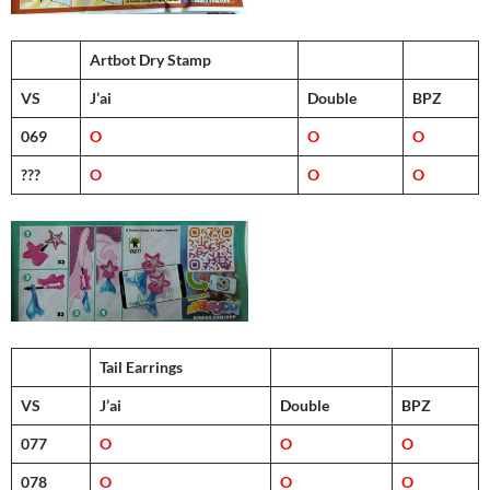
Artbot Dry Stamp
VS
J’ai
Double
BPZ
069
O
O
O
???
O
O
O
Tail Earrings
VS
J’ai
Double
BPZ
077
O
O
O
078
O
O
O