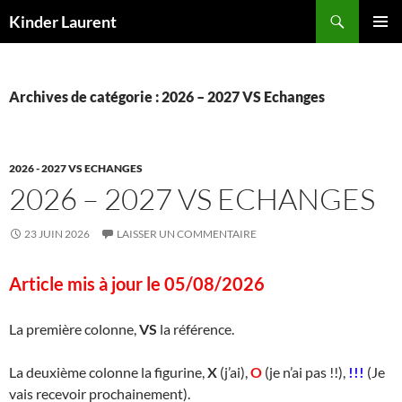
Aller
Recherche
Kinder Laurent
au
MENU
contenu
PRINCI
Archives de catégorie : 2026 – 2027 VS Echanges
2026 - 2027 VS ECHANGES
2026 – 2027 VS ECHANGES
23 JUIN 2026
LAISSER UN COMMENTAIRE
Article mis à jour le 05/08/2026
La première colonne,
VS
la référence.
La deuxième colonne la figurine,
X
(j’ai),
O
(je n’ai pas !!),
!!!
(Je
vais recevoir prochainement).