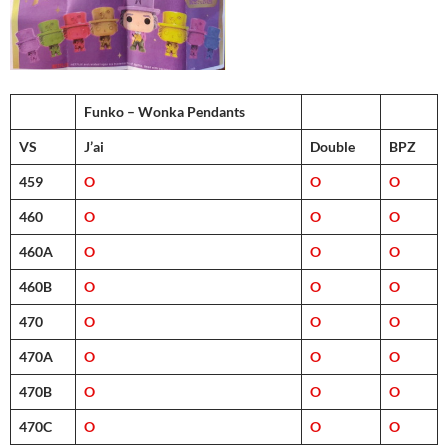
Funko – Wonka Pendants
VS
J’ai
Double
BPZ
459
O
O
O
460
O
O
O
460A
O
O
O
460B
O
O
O
470
O
O
O
470A
O
O
O
470B
O
O
O
470C
O
O
O