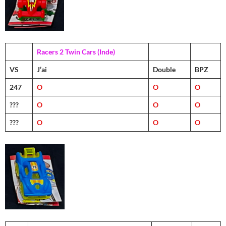
Racers 2 Twin Cars (Inde)
VS
J’ai
Double
BPZ
247
O
O
O
???
O
O
O
???
O
O
O