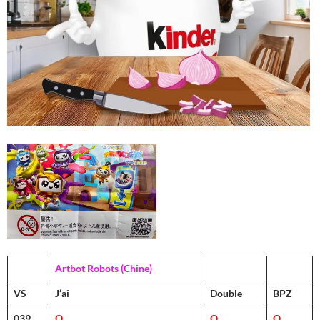
Artbot Robots (Chine)
VS
J’ai
Double
BPZ
039
O
O
O