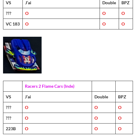
VS
J’ai
Double
BPZ
???
O
O
O
VC 183
O
O
O
Racers 2 Flame Cars (Inde)
VS
J’ai
Double
BPZ
???
O
O
O
???
O
O
O
223B
O
O
O