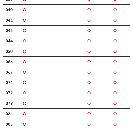
040
O
O
O
041
O
O
O
043
O
O
O
044
O
O
O
050
O
O
O
066
O
O
O
067
O
O
O
071
O
O
O
072
O
O
O
079
O
O
O
084
O
O
O
085
O
O
O