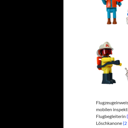
Flugzeugeinwei
mobilen inspek
Flugbegleiterin
Löschkanone
(2