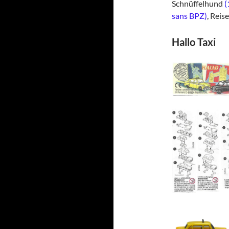
Schnüffelhund
(
sans BPZ)
, Reis
Hallo Taxi