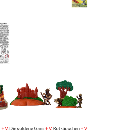
n
+ V
, Die goldene Gans
+ V
, Rotkäppchen
+ V