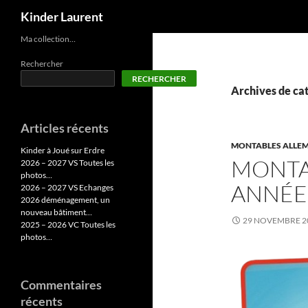
Recherche
Kinder Laurent
Aller
Ma collection…
au
Rechercher
contenu
RECHERCHER
Archives de ca
Articles récents
MONTABLES ALLEM
Kinder à Joué sur Erdre
MONTA
2026 – 2027 VS Toutes les
photos…
ANNÉE
2026 – 2027 VS Echanges
2026 déménagement, un
nouveau bâtiment…
29 NOVEMBRE 2
2025 – 2026 VC Toutes les
photos…
Commentaires
récents