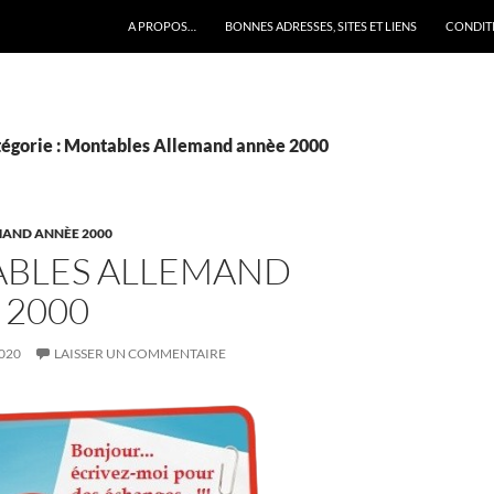
A PROPOS…
BONNES ADRESSES, SITES ET LIENS
CONDITI
tégorie : Montables Allemand annèe 2000
AND ANNÈE 2000
BLES ALLEMAND
 2000
020
LAISSER UN COMMENTAIRE