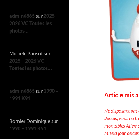
admin6865
sur
2025 –
2026 VC Toutes les
photos…
Michele Parisot
sur
2025 – 2026 VC
Toutes les photos…
admin6865
sur
1990 –
Article mis 
1991 K91
Ne disposant pas 
dessus, vous ne t
Bornier Dominique
sur
montables Alleman
1990 – 1991 K91
mise à jour de ces