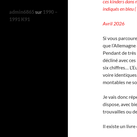
ces kinders dans 
indiqués en bleu ( 
admin6865
sur
1990 –
1991 K91
Avril 2026
Si vous parcoure
que l’Allemagne 
Pendant de très
décliné avec ces
six chiffres… L’
voire identique
montables ne so
Je vais donc rép
dispose, avec bi
trouvailles ou d
Il existe un livr