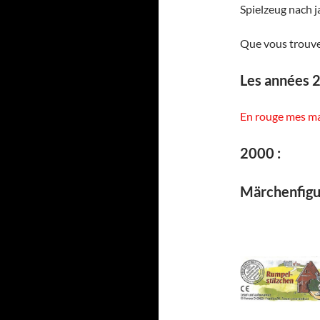
Spielzeug nach
Que vous trouve
Les années 
En rouge mes ma
2000 :
Märchenfigu