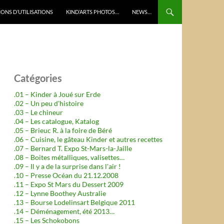
ONS D’UTILISATIONS
KIND’ARTS PHOTOS…
NEWS…
Catégories
.01 – Kinder à Joué sur Erde
.02 – Un peu d'histoire
.03 – Le chineur
.04 – Les catalogue, Katalog
.05 – Brieuc R. à la foire de Béré
.06 – Cuisine, le gâteau Kinder et autres recettes
.07 – Bernard T. Expo St-Mars-la-Jaille
.08 – Boites métalliques, valisettes…
.09 – Il y a de la surprise dans l'air !
.10 – Presse Océan du 21.12.2008
.11 – Expo St Mars du Dessert 2009
.12 – Lynne Boothey Australie
.13 – Bourse Lodelinsart Belgique 2011
.14 – Déménagement, été 2013…
.15 – Les Schokobons