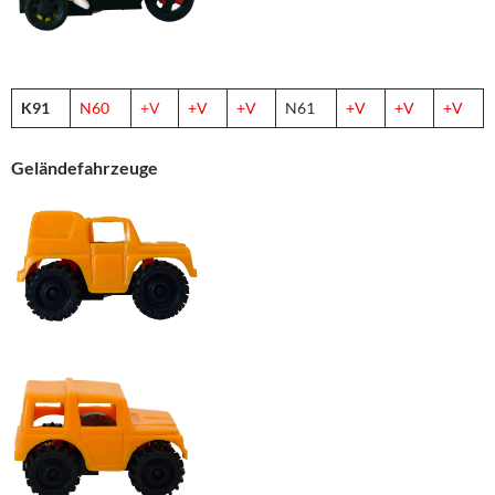
K91
N60
+V
+V
+V
N61
+V
+V
+V
Geländefahrzeuge