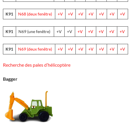
K91
N68 (deux fenêtre)
+V
+V
+V
+V
+V
+V
+V
K91
N69 (une fenêtre)
+V
+V
+V
+V
+V
+V
+V
K91
N69 (deux fenêtre)
+V
+V
+V
+V
+V
+V
+V
Recherche des pales d’hélicoptère
Bagger