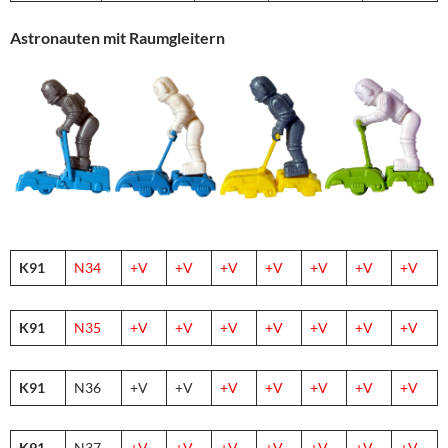
Astronauten mit Raumgleitern
K91
N
34
+V
+V
+V
+V
+V
+V
+V
K91
N
3
5
+V
+V
+V
+V
+V
+V
+V
K91
N36
+V
+V
+V
+V
+V
+V
+V
K91
N37
+V
+V
+V
+V
+V
+V
+V