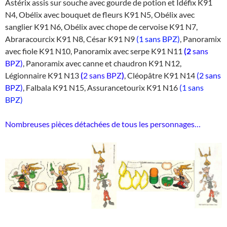
Astérix assis sur souche avec gourde de potion et Idéfix K91
N4, Obélix avec bouquet de fleurs K91 N5, Obélix avec
sanglier K91 N6, Obélix avec chope de cervoise K91 N7,
Abraracourcix K91 N8, César K91 N9
(1 sans BPZ)
, Panoramix
avec fiole K91 N10, Panoramix avec serpe K91 N11
(2
sans
BPZ)
, Panoramix avec canne et chaudron K91 N12,
Légionnaire K91 N13
(
2 sans BPZ
)
, Cléopâtre K91 N14
(2 sans
BPZ)
, Falbala K91 N15, Assurancetourix K91 N16
(1 sans
BPZ)
Nombreuses pièces détachées de tous les personnages…