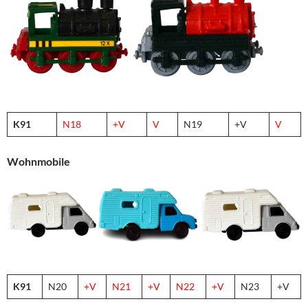
K91
N18
+V
V
N19
+V
V
Wohnmobile
K91
N20
+V
N21
+V
N22
+V
N23
+V