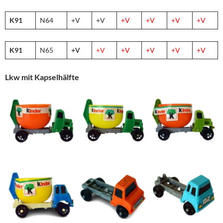
K91
N64
+V
+V
+V
+V
+V
+V
K91
N65
+V
+V
+V
+V
+V
+V
Lkw mit Kapselhälfte