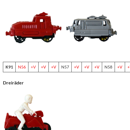
K91
N56
+V
+V
+V
N57
+V
+V
+V
N58
+V
+
Dreiräder