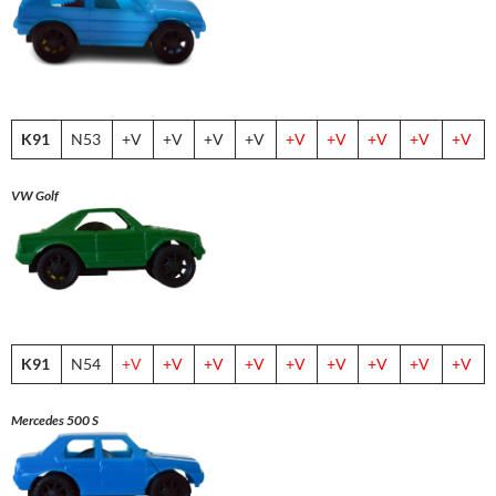
K91
N53
+V
+V
+V
+V
+V
+V
+V
+V
+V
VW Golf
K91
N54
+V
+V
+V
+V
+V
+V
+V
+V
+V
Mercedes 500 S