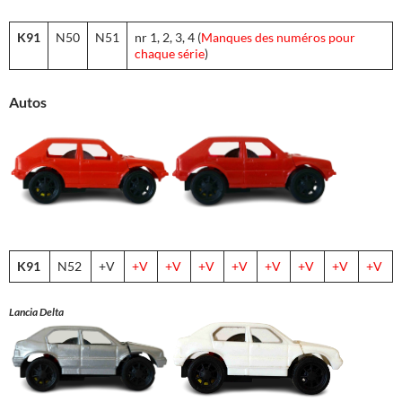
K91
N50
N51
nr 1, 2, 3, 4 (
Manques des numéros pour
chaque série
)
Autos
K91
N52
+V
+V
+V
+V
+V
+V
+V
+V
+V
Lancia Delta