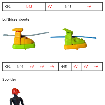
K91
N4
2
+V
N43
+V
Luftkissenboote
K91
N44
+V
+V
+V
N45
+V
+V
+V
Sportler