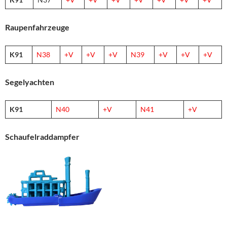
Raupenfahrzeuge
K91
N38
+V
+V
+V
N39
+V
+V
+V
Segelyachten
K91
N40
+V
N41
+V
Schaufelraddampfer