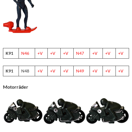
K91
N46
+V
+V
+V
N47
+V
+V
+V
K91
N48
+V
+V
+V
N4
9
+V
+V
+V
Motorräder