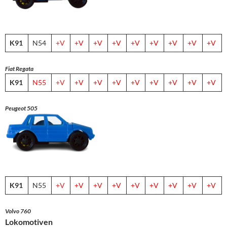
K91
N54
+V
+V
+V
+V
+V
+V
+V
+V
+V
Fiat Regata
K91
N55
+V
+V
+V
+V
+V
+V
+V
+V
+V
Peugeot 505
K91
N55
+V
+V
+V
+V
+V
+V
+V
+V
+V
Volvo 760
Lokomotiven