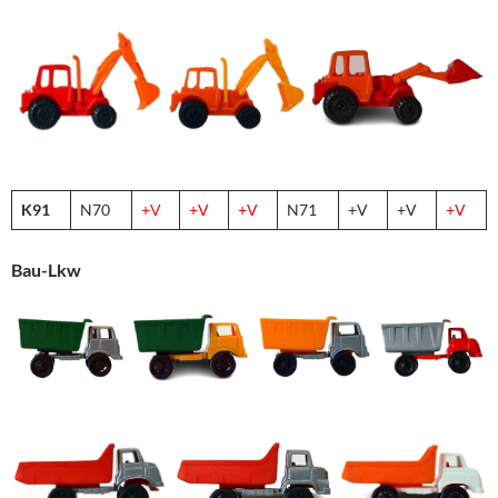
K91
N70
+V
+V
+V
N71
+V
+V
+V
Bau-Lkw