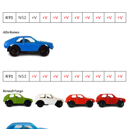
K91
N52
+V
+V
+V
+V
+V
+V
+V
+V
+V
Alfa Romeo
K91
N53
+V
+V
+V
+V
+V
+V
+V
+V
+V
Renault Fuego