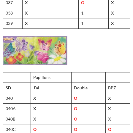
037
X
O
X
038
X
1
X
039
X
1
X
Papillons
SD
J’ai
Double
BPZ
040
X
O
X
040A
X
O
X
040B
X
O
X
040C
O
O
O