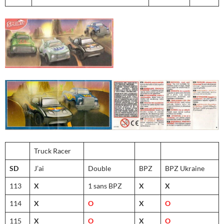
Truck Racer
SD
J’ai
Double
BPZ
BPZ Ukraine
113
X
1 sans BPZ
X
X
114
X
O
X
O
115
X
O
X
O