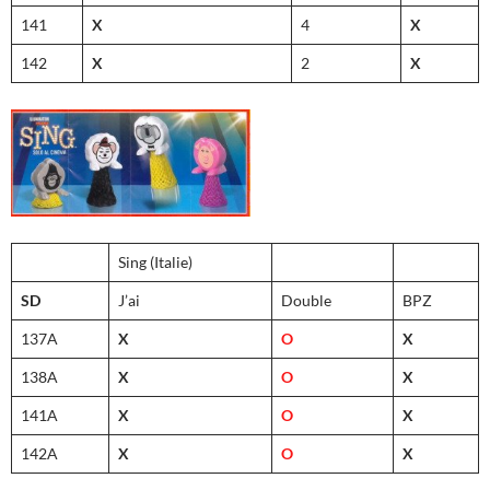
141
X
4
X
142
X
2
X
Sing (Italie)
SD
J’ai
Double
BPZ
137A
X
O
X
138A
X
O
X
141A
X
O
X
142A
X
O
X