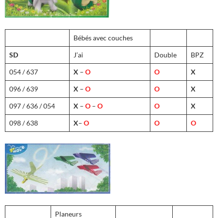
Bébés avec couches
SD
J’ai
Double
BPZ
054 / 637
X
–
O
O
X
096 / 639
X
–
O
O
X
097 / 636 / 054
X
–
O
–
O
O
X
098 / 638
X
–
O
O
O
Planeurs