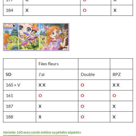
184
X
O
X
Fées fleurs
SD
J’ai
Double
BPZ
160 + V
X
X
O
X
X
161
O
O
O
187
X
O
X
188
X
O
X
Variante 160 avec corole entière ou pétales séparées