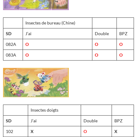
Insectes de bureau (Chine)
SD
J’ai
Double
BPZ
082A
O
O
O
083A
O
O
O
Insectes doigts
SD
J’ai
Double
BPZ
102
X
O
X