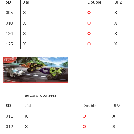
SD
J’ai
Double
BPZ
005
X
O
X
010
X
O
X
124
X
O
X
125
X
O
X
autos propulsées
SD
J’ai
Double
BPZ
011
X
O
X
012
X
O
X