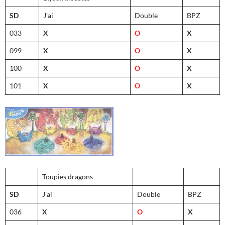
SD
J’ai
Double
BPZ
033
X
O
X
099
X
O
X
100
X
O
X
101
X
O
X
Toupies dragons
SD
J’ai
Double
BPZ
036
X
O
X