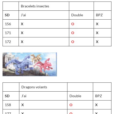
Bracelets insectes
SD
J’ai
Double
BPZ
156
X
O
X
171
X
O
X
172
X
O
X
Dragons volants
SD
J’ai
Double
BPZ
158
X
O
X
177
X
O
X