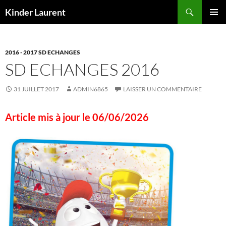
Aller
Recherche
Kinder Laurent
au
MENU
contenu
PRINCI
2016 - 2017 SD ECHANGES
SD ECHANGES 2016
31 JUILLET 2017
ADMIN6865
LAISSER UN COMMENTAIRE
Article mis à jour le 06/06/2026