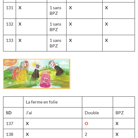
131
X
1 sans
X
X
BPZ
132
X
1 sans
X
X
BPZ
133
X
1 sans
X
X
BPZ
La ferme en folie
SD
J’ai
Double
BPZ
137
X
O
X
138
X
2
X