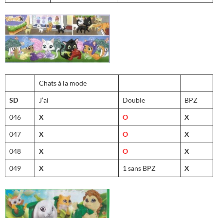
Chats à la mode
SD
J’ai
Double
BPZ
046
X
O
X
047
X
O
X
048
X
O
X
049
X
1 sans BPZ
X