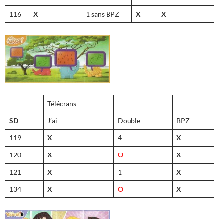
116
X
1 sans BPZ
X
X
Télécrans
SD
J’ai
Double
BPZ
119
X
4
X
120
X
O
X
121
X
1
X
134
X
O
X