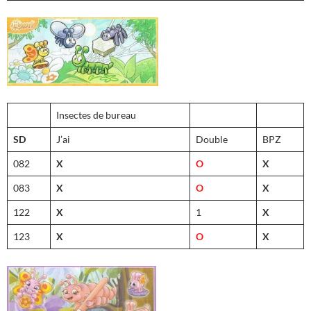
Insectes de bureau
SD
J’ai
Double
BPZ
082
X
O
X
083
X
O
X
122
X
1
X
123
X
O
X