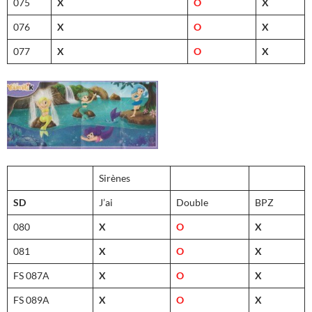
075
X
O
X
076
X
O
X
077
X
O
X
Sirènes
SD
J’ai
Double
BPZ
080
X
O
X
081
X
O
X
FS 087A
X
O
X
FS 089A
X
O
X