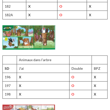
182
X
O
X
182A
X
O
X
Animaux dans l’arbre
SD
J’ai
Double
BPZ
196
X
O
X
197
X
O
X
198
X
O
X