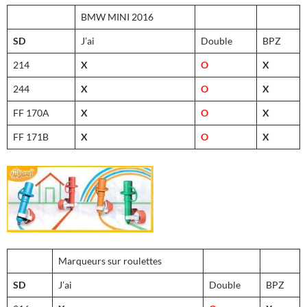
BMW MINI 2016
SD
J’ai
Double
BPZ
214
X
O
X
244
X
O
X
FF 170A
X
O
X
FF 171B
X
O
X
Marqueurs sur roulettes
SD
J’ai
Double
BPZ