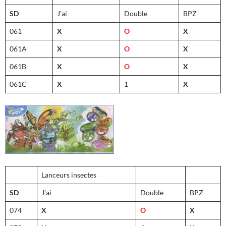
SD
J’ai
Double
BPZ
061
X
O
X
061A
X
O
X
061B
X
O
X
061C
X
1
X
Lanceurs insectes
SD
J’ai
Double
BPZ
074
X
O
X