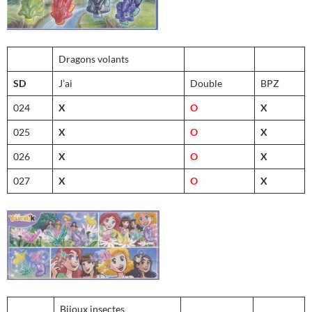
Dragons volants
SD
J’ai
Double
BPZ
024
X
O
X
025
X
O
X
026
X
O
X
027
X
O
X
Bijoux insectes