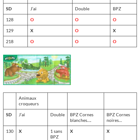
SD
J’ai
Double
BPZ
128
O
O
O
129
X
O
X
218
O
O
O
Animaux
croqueurs
SD
J’ai
Double
BPZ Cornes
BPZ Cornes
blanches….
noires…
130
X
1 sans
X
X
BPZ