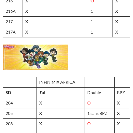
216
X
O
X
216A
X
1
X
217
X
1
X
217A
X
1
X
INFINIMIX AFRICA
SD
J’ai
Double
BPZ
204
X
O
X
205
X
1 sans BPZ
X
208
X
O
X