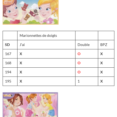
Marionnettes de doigts
SD
J’ai
Double
BPZ
167
X
O
X
168
X
O
X
194
X
O
X
195
X
1
X