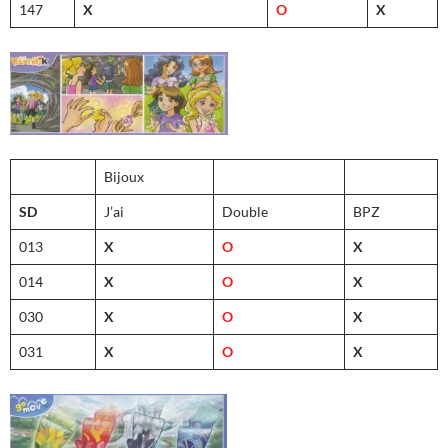
147
X
O
X
Bijoux
SD
J’ai
Double
BPZ
013
X
O
X
014
X
O
X
030
X
O
X
031
X
O
X