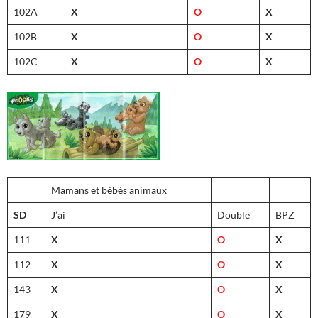
102A
X
O
X
102B
X
O
X
102C
X
O
X
Mamans et bébés animaux
SD
J’ai
Double
BPZ
111
X
O
X
112
X
O
X
143
X
O
X
179
X
O
X