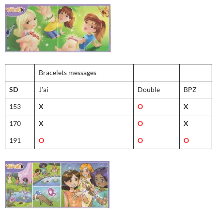
Bracelets messages
SD
J’ai
Double
BPZ
153
X
O
X
170
X
O
X
191
O
O
O