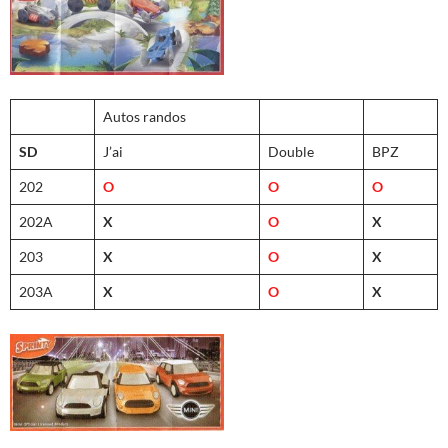
Autos randos
SD
J’ai
Double
BPZ
202
O
O
O
202A
X
O
X
203
X
O
X
203A
X
O
X