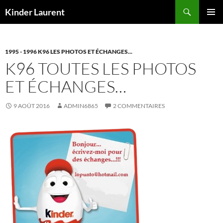
Aller
Recherche
Kinder Laurent
au
MENU
contenu
PRINCI
1995 - 1996 K96 LES PHOTOS ET ÉCHANGES...
K96 TOUTES LES PHOTOS
ET ÉCHANGES…
9 AOÛT 2016
ADMIN6865
2 COMMENTAIRES