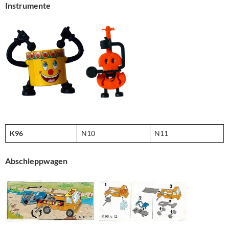
Instrumente
K96
N10
N11
Abschleppwagen