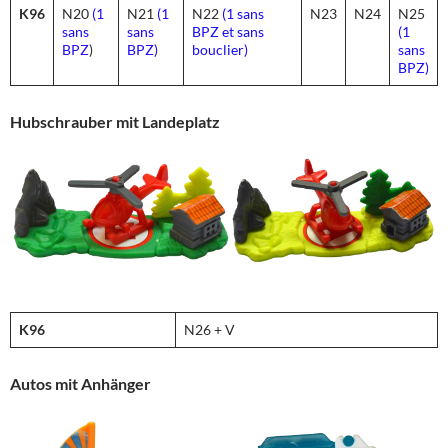
K96
N20
(1
N21
(1
N22
(1 sans
N23
N24
N25
sans
sans
BPZ et sans
(1
BPZ
)
BPZ)
bouclier)
sans
BPZ)
Hubschrauber mit Landeplatz
K96
N26 + V
Autos mit Anhänger