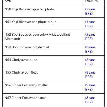
K96
Doubles
N50 Yogi Bär avec appareil photo
(5 sans
BPZ)
N51 Yogi Bär avec son pique-nique
(1 sans
BPZ)
N52 Boo Boo avec boussole + V (autocollant
(5 sans
Allemand)
BPZ)
N53 Boo Boo avec pot de miel
(3 sans
BPZ)
N54 Cindy avec loupe
(2 sans
BPZ)
N55 Cindy avec gâteau
(1 sans
BPZ)
N56 Fibber Fox avec jumelle
(2 sans
BPZ)
N57 Fibber Fox avec ananas
(3 sans
BPZ)