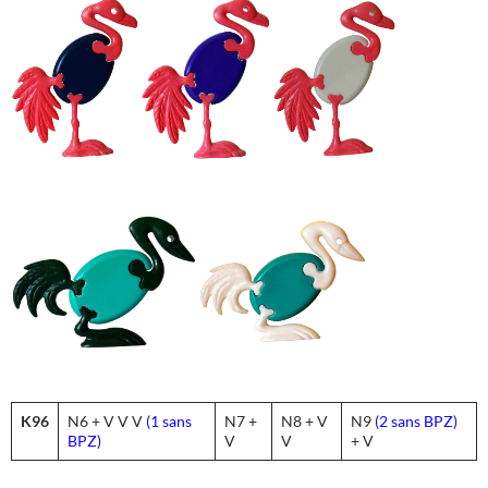
K96
N6 + V V V
(1 sans
N7 +
N8 + V
N9
(2 sans BPZ)
BPZ)
V
V
+ V