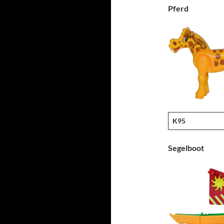
Pferd
K95
Segelboot