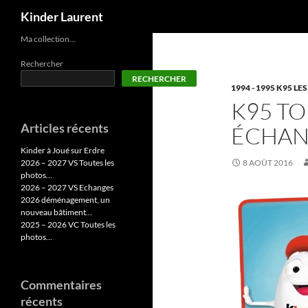
Recherche
Kinder Laurent
Aller
Ma collection…
au
Rechercher
contenu
RECHERCHER
1994 - 1995 K95 L
K95 TO
Articles récents
ÉCHAN
Kinder à Joué sur Erdre
2026 – 2027 VS Toutes les
8 AOÛT 2016
photos…
2026 – 2027 VS Echanges
2026 déménagement, un
nouveau bâtiment…
2025 – 2026 VC Toutes les
photos…
Commentaires
récents