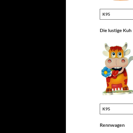
K95
Die lustige Kuh
K95
Rennwagen