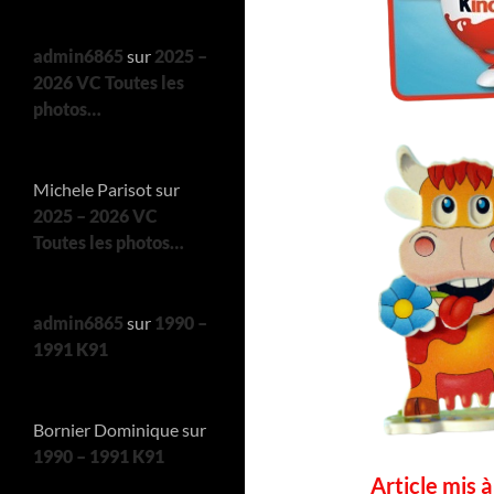
admin6865
sur
2025 –
2026 VC Toutes les
photos…
Michele Parisot
sur
2025 – 2026 VC
Toutes les photos…
admin6865
sur
1990 –
1991 K91
Bornier Dominique
sur
1990 – 1991 K91
Article mis 