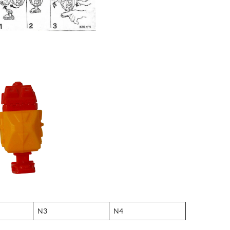
N3
N4