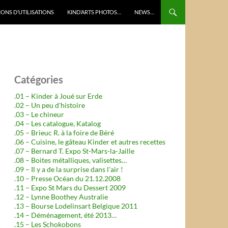
ONS D’UTILISATIONS
KIND’ARTS PHOTOS…
NEWS…
Catégories
.01 – Kinder à Joué sur Erde
.02 – Un peu d'histoire
.03 – Le chineur
.04 – Les catalogue, Katalog
.05 – Brieuc R. à la foire de Béré
.06 – Cuisine, le gâteau Kinder et autres recettes
.07 – Bernard T. Expo St-Mars-la-Jaille
.08 – Boites métalliques, valisettes…
.09 – Il y a de la surprise dans l'air !
.10 – Presse Océan du 21.12.2008
.11 – Expo St Mars du Dessert 2009
.12 – Lynne Boothey Australie
.13 – Bourse Lodelinsart Belgique 2011
.14 – Déménagement, été 2013…
.15 – Les Schokobons