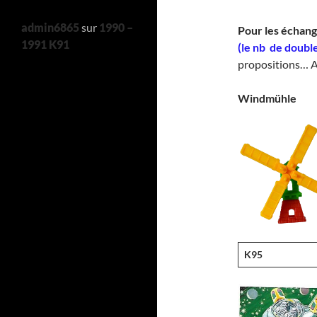
admin6865
sur
1990 –
Pour les échan
1991 K91
(le nb de doubl
propositions… A
Windmühle
K95