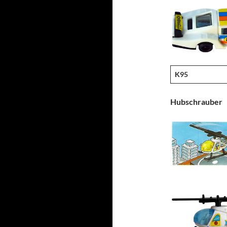
K95
Hubschrauber