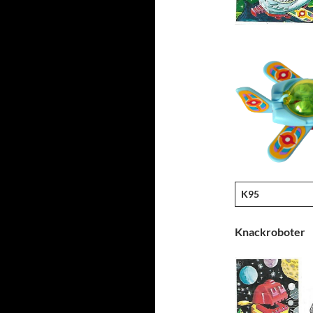
K95
Knackroboter