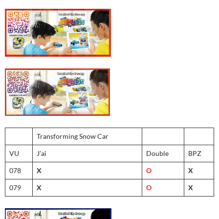
Transforming Snow Car
VU
J’ai
Double
BPZ
078
X
O
X
079
X
O
X