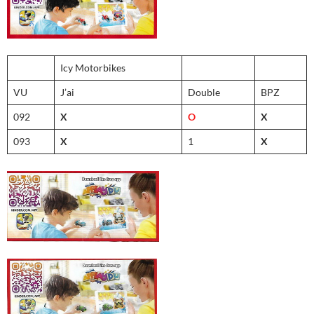
Icy Motorbikes
VU
J’ai
Double
BPZ
092
X
O
X
093
X
1
X