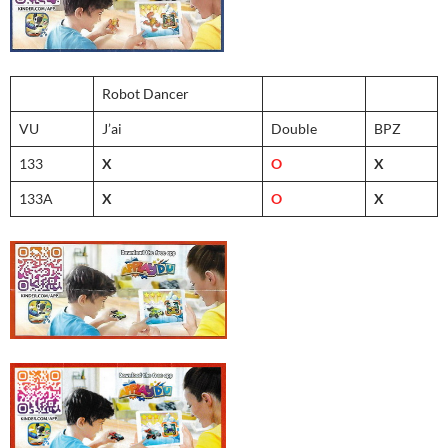
Robot Dancer
VU
J’ai
Double
BPZ
133
X
O
X
133A
X
O
X