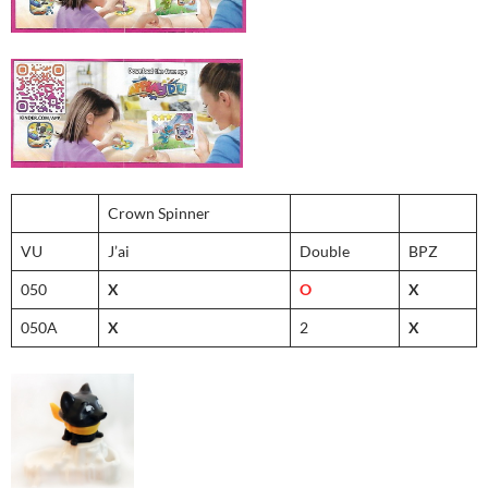
Crown Spinner
VU
J’ai
Double
BPZ
050
X
O
X
050A
X
2
X