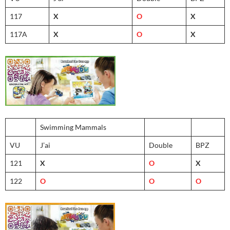
117
X
O
X
117A
X
O
X
Swimming Mammals
VU
J’ai
Double
BPZ
121
X
O
X
122
O
O
O