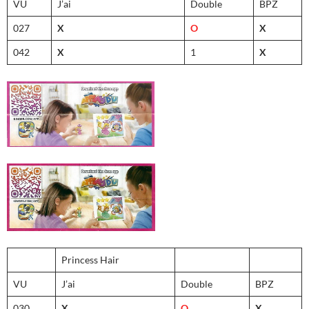
VU
J’ai
Double
BPZ
027
X
O
X
042
X
1
X
Princess Hair
VU
J’ai
Double
BPZ
030
X
O
X