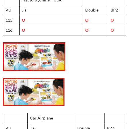
VU
J’ai
Double
BPZ
115
O
O
O
116
O
O
O
Car Airplane
VU
J’ai
Double
BPZ