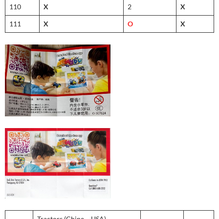
110
X
2
X
111
X
O
X
Tractors (Chine – USA)