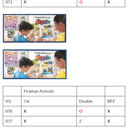
071
X
O
X
Fireman Animals
VU
J’ai
Double
BPZ
076
X
O
X
077
X
2
X