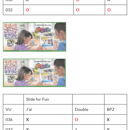
032
O
O
O
Slide for Fun
VU
J’ai
Double
BPZ
036
X
O
X
037
X
1
X