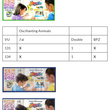
Oscillanting Animals
VU
J’ai
Double
BPZ
131
X
1
X
134
X
1
X