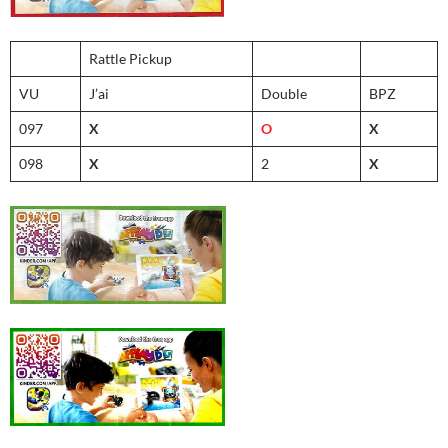
Rattle Pickup
VU
J’ai
Double
BPZ
097
X
O
X
098
X
2
X