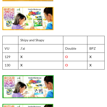
Shipy and Shapy
VU
J’ai
Double
BPZ
129
X
O
X
130
X
O
X