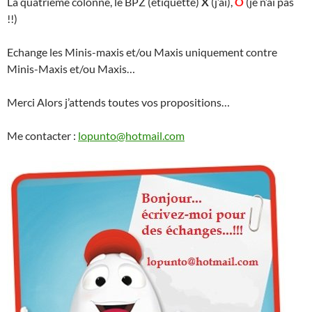
La quatrième colonne, le BPZ (étiquette)
X
(j’ai),
O
(je n’ai pas
!!)
Echange les Minis-maxis et/ou Maxis uniquement contre
Minis-Maxis et/ou Maxis…
Merci Alors j’attends toutes vos propositions…
Me contacter :
lopunto@hotmail.com