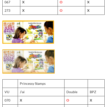
067
X
O
X
273
X
O
X
Princessy Stamps
VU
J’ai
Double
BPZ
070
X
O
X