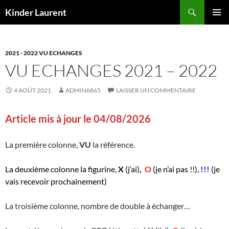
Aller
Recherche
Kinder Laurent
au
MENU
contenu
PRINCI
2021 - 2022 VU ECHANGES
VU ECHANGES 2021 – 2022
4 AOÛT 2021
ADMIN6865
LAISSER UN COMMENTAIRE
Article mis à jour le 04/08/2026
La première colonne,
VU
la référence.
La deuxième colonne la figurine,
X
(j’ai)
,
O
(je n’ai pas !!),
!!!
(je
vais recevoir prochainement)
La troisième colonne, nombre de double à échanger…