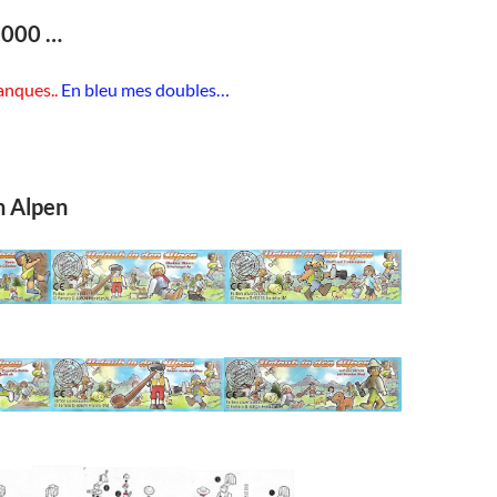
2000 …
anques..
En bleu mes doubles…
n Alpen