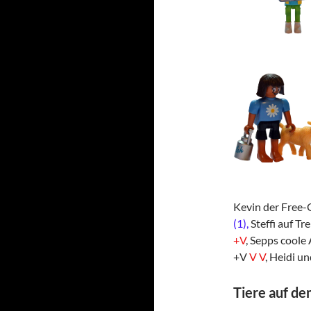
Kevin der Free-
(1),
Steffi auf T
+V
, Sepps coole
+V
V V
, Heidi u
Tiere auf d