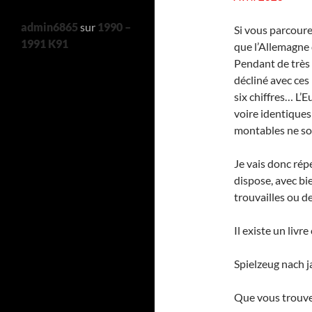
admin6865
sur
1990 –
Si vous parcoure
1991 K91
que l’Allemagne 
Pendant de très
décliné avec ces
six chiffres… L’
voire identique
montables ne so
Je vais donc rép
dispose, avec bi
trouvailles ou d
Il existe un livr
Spielzeug nach
Que vous trouve