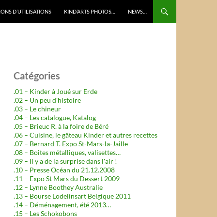
ONS D’UTILISATIONS
KIND’ARTS PHOTOS…
NEWS…
Catégories
.01 – Kinder à Joué sur Erde
.02 – Un peu d'histoire
.03 – Le chineur
.04 – Les catalogue, Katalog
.05 – Brieuc R. à la foire de Béré
.06 – Cuisine, le gâteau Kinder et autres recettes
.07 – Bernard T. Expo St-Mars-la-Jaille
.08 – Boites métalliques, valisettes…
.09 – Il y a de la surprise dans l'air !
.10 – Presse Océan du 21.12.2008
.11 – Expo St Mars du Dessert 2009
.12 – Lynne Boothey Australie
.13 – Bourse Lodelinsart Belgique 2011
.14 – Déménagement, été 2013…
.15 – Les Schokobons