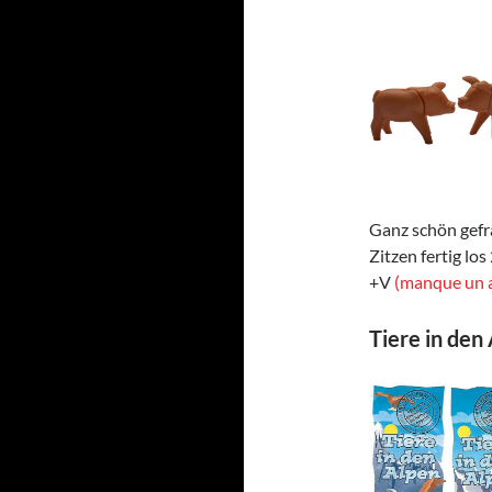
Ganz schön gefrä
Zitzen fertig lo
+V
(manque un a
Tiere in den