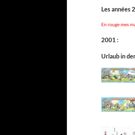
Les années 
En rouge mes m
2001 :
Urlaub in de