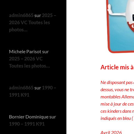
admin6865
sur
2025 –
2026 VC Toutes les
photos…
Michele Parisot
sur
2025 – 2026 VC
Toutes les photos…
Article mis 
Ne disposant pas 
admin6865
sur
1990 –
dessus, vous ne t
1991 K91
montables Alleman
mise à jour de ces
ces kinders dans 
Bornier Dominique
sur
indiqués en bleu ( 
1990 – 1991 K91
Avril 2026