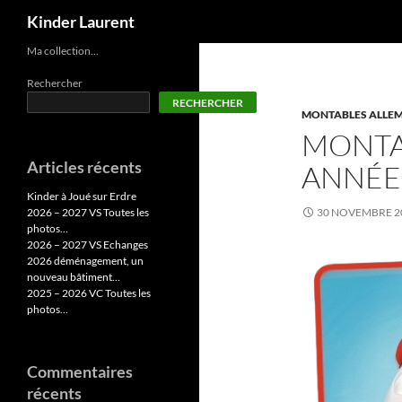
Recherche
Kinder Laurent
Aller
Ma collection…
au
Rechercher
contenu
RECHERCHER
MONTABLES ALLEM
MONTA
Articles récents
ANNÉE
Kinder à Joué sur Erdre
2026 – 2027 VS Toutes les
30 NOVEMBRE 2
photos…
2026 – 2027 VS Echanges
2026 déménagement, un
nouveau bâtiment…
2025 – 2026 VC Toutes les
photos…
Commentaires
récents