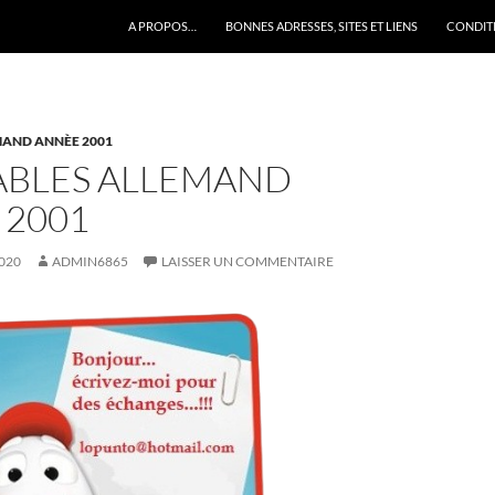
A PROPOS…
BONNES ADRESSES, SITES ET LIENS
CONDITI
AND ANNÈE 2001
BLES ALLEMAND
 2001
020
ADMIN6865
LAISSER UN COMMENTAIRE