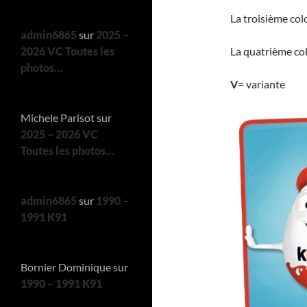
La troisième co
admin6865
sur
2025 –
2026 VC Toutes les
La quatrième co
photos…
V
= variante
Michele Parisot
sur
2025 – 2026 VC
Toutes les photos…
admin6865
sur
1990 –
1991 K91
Bornier Dominique
sur
1990 – 1991 K91