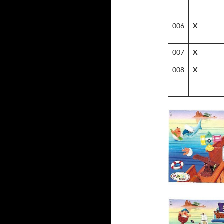
006
X
007
X
008
X