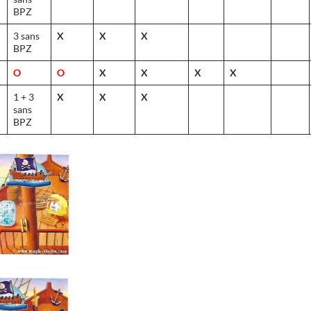
BPZ
3 sans
X
X
X
BPZ
O
O
X
X
X
X
1 + 3
X
X
X
sans
BPZ