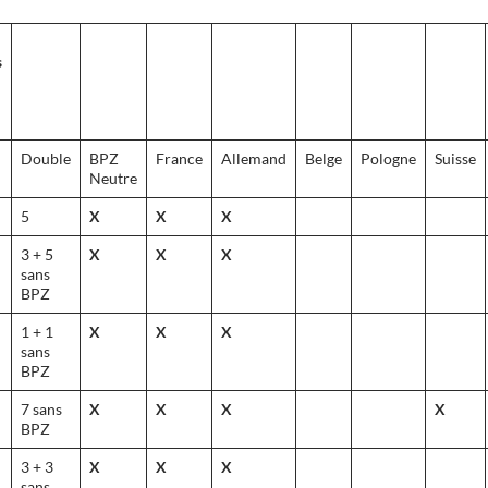
s
Double
BPZ
France
Allemand
Belge
Pologne
Suisse
Neutre
5
X
X
X
3 + 5
X
X
X
sans
BPZ
1 + 1
X
X
X
sans
BPZ
7 sans
X
X
X
X
BPZ
3 + 3
X
X
X
sans