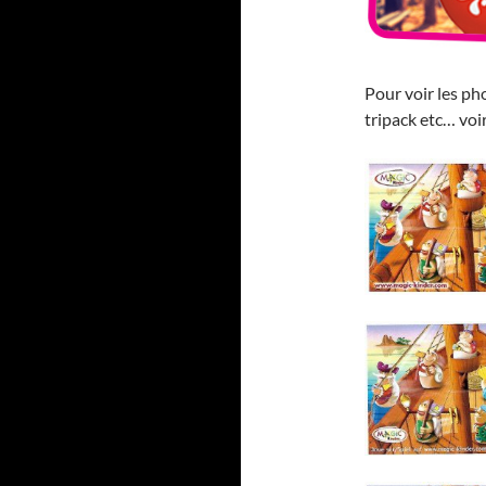
Pour voir les pho
tripack etc… voi