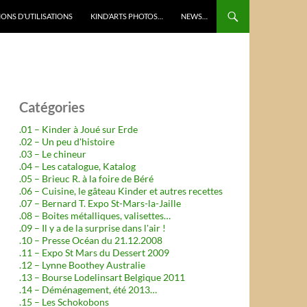
ONS D’UTILISATIONS
KIND’ARTS PHOTOS…
NEWS…
Catégories
.01 – Kinder à Joué sur Erde
.02 – Un peu d'histoire
.03 – Le chineur
.04 – Les catalogue, Katalog
.05 – Brieuc R. à la foire de Béré
.06 – Cuisine, le gâteau Kinder et autres recettes
.07 – Bernard T. Expo St-Mars-la-Jaille
.08 – Boites métalliques, valisettes…
.09 – Il y a de la surprise dans l'air !
.10 – Presse Océan du 21.12.2008
.11 – Expo St Mars du Dessert 2009
.12 – Lynne Boothey Australie
.13 – Bourse Lodelinsart Belgique 2011
.14 – Déménagement, été 2013…
.15 – Les Schokobons