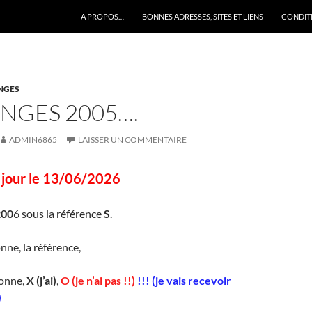
A PROPOS…
BONNES ADRESSES, SITES ET LIENS
CONDITI
ANGES
NGES 2005….
ADMIN6865
LAISSER UN COMMENTAIRE
à jour le 13/06/2026
200
6 sous la référence
S
.
nne, la référence,
lonne,
X (j’ai)
,
O (je n’ai pas !!)
!!! (je vais recevoir
)