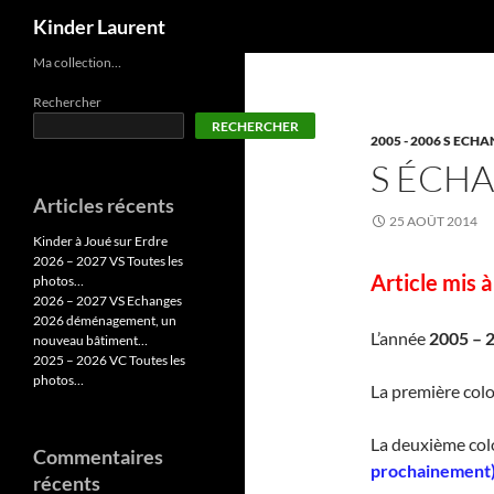
Recherche
Kinder Laurent
Aller
Ma collection…
au
Rechercher
contenu
RECHERCHER
2005 - 2006 S ECH
S ÉCHA
Articles récents
25 AOÛT 2014
Kinder à Joué sur Erdre
2026 – 2027 VS Toutes les
Article mis 
photos…
2026 – 2027 VS Echanges
2026 déménagement, un
L’année
2005 – 
nouveau bâtiment…
2025 – 2026 VC Toutes les
photos…
La première colo
La deuxième co
Commentaires
prochainement
récents