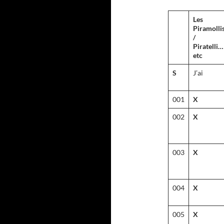
Les
Piramolli
/
Piratelli…
etc
S
J’ai
001
X
002
X
003
X
004
X
005
X