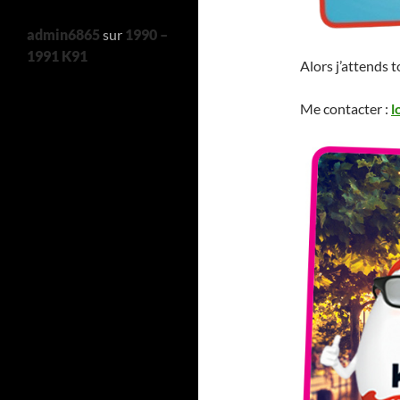
admin6865
sur
1990 –
1991 K91
Alors j’attends 
Me contacter :
l