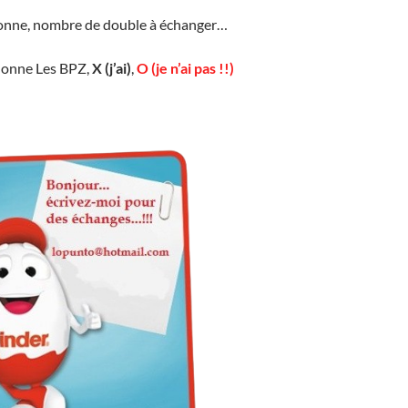
lonne, nombre de double à échanger…
lonne Les BPZ,
X (j’ai)
,
O (je n’ai pas !!)