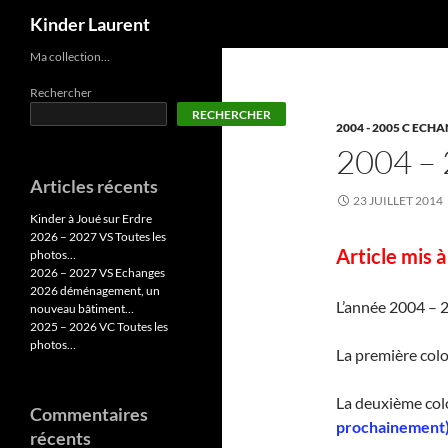
Recherche
Kinder Laurent
Aller
Ma collection…
au
Rechercher
contenu
RECHERCHER
2004 - 2005 C ECH
2004 –
Articles récents
23 JUILLET 2014
Kinder à Joué sur Erdre
2026 – 2027 VS Toutes les
Article mis 
photos…
2026 – 2027 VS Echanges
2026 déménagement, un
L’année 2004 – 
nouveau bâtiment…
2025 – 2026 VC Toutes les
photos…
La première colo
La deuxième co
Commentaires
prochainement
récents