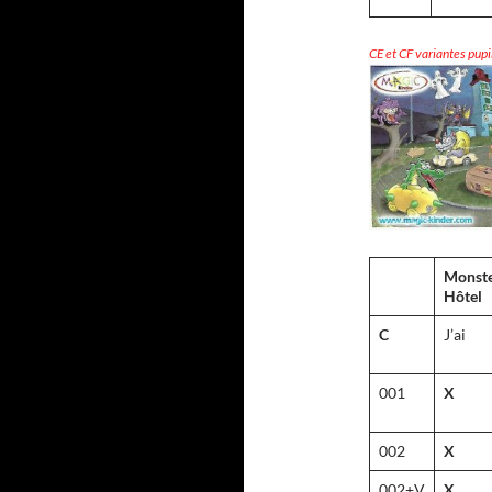
CE et CF variantes pupi
Monst
Hôtel
C
J’ai
001
X
002
X
002+V
X