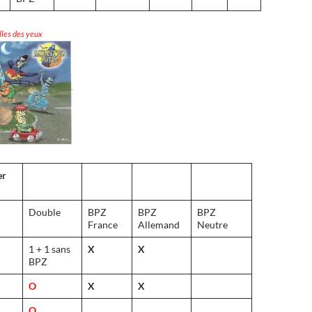
lles des yeux
er
Double
BPZ
BPZ
BPZ
France
Allemand
Neutre
1 + 1 sans
X
X
BPZ
O
X
X
O