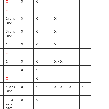
O
X
X
O
2 sans
X
X
X
BPZ
3 sans
X
X
X
BPZ
1
X
X
X
O
1
X
X
X
–
X
1
X
X
O
X
4 sans
X
X
X
–
X
X
X
BPZ
1 + 3
X
X
sans
BPZ