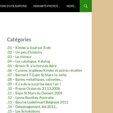
ONS D’UTILISATIONS
KIND’ARTS PHOTOS…
NEWS…
Catégories
.01 – Kinder à Joué sur Erde
.02 – Un peu d'histoire
.03 – Le chineur
.04 – Les catalogue, Katalog
.05 – Brieuc R. à la foire de Béré
.06 – Cuisine, le gâteau Kinder et autres recettes
.07 – Bernard T. Expo St-Mars-la-Jaille
.08 – Boites métalliques, valisettes…
.09 – Il y a de la surprise dans l'air !
.10 – Presse Océan du 21.12.2008
.11 – Expo St Mars du Dessert 2009
.12 – Lynne Boothey Australie
.13 – Bourse Lodelinsart Belgique 2011
.14 – Déménagement, été 2013…
.15 – Les Schokobons