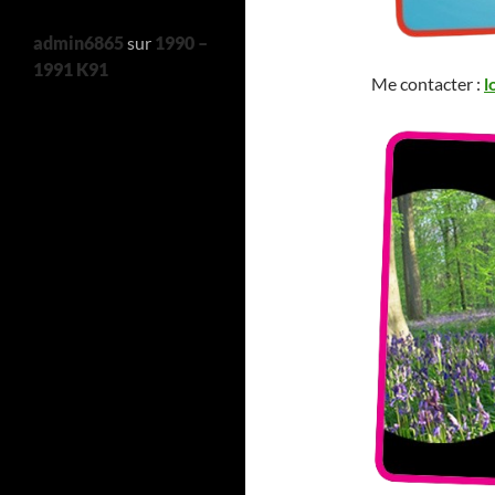
admin6865
sur
1990 –
1991 K91
Me contacter :
l