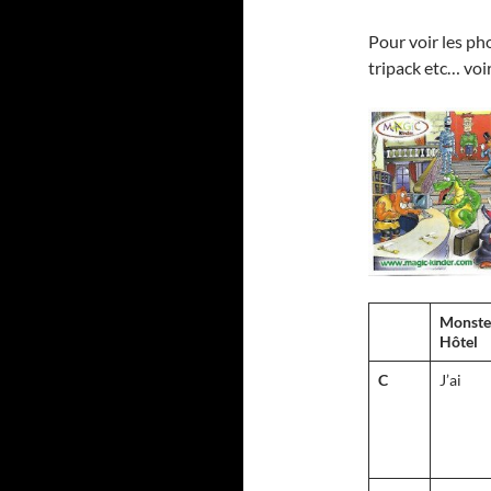
Pour voir les pho
tripack etc… voi
Monste
Hôtel
C
J’ai