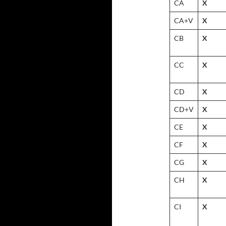
CA
X
CA+V
X
CB
X
CC
X
CD
X
CD+V
X
CE
X
CF
X
CG
X
CH
X
CI
X