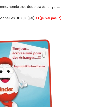
lonne, nombre de double à échanger…
lonne Les BPZ,
X (j’ai)
,
O (je n’ai pas !!)