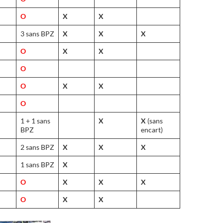
O
X
X
3 sans BPZ
X
X
X
O
X
X
O
O
X
X
O
1 + 1 sans
X
X
(sans
BPZ
encart)
2 sans BPZ
X
X
X
1 sans BPZ
X
O
X
X
X
O
X
X