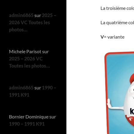
La troisième co
admin6865
sur
2025 –
2026 VC Toutes les
La quatrième co
photos…
V
= variante
Michele Parisot
sur
2025 – 2026 VC
Toutes les photos…
admin6865
sur
1990 –
1991 K91
Bornier Dominique
sur
1990 – 1991 K91