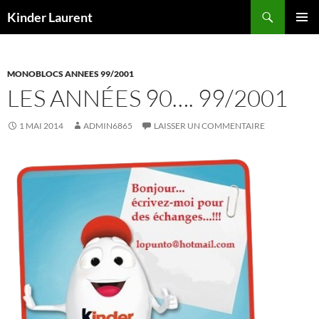
Aller
Recherche
Kinder Laurent
au
MENU
contenu
PRINCI
MONOBLOCS ANNEES 99/2001
LES ANNÉES 90…. 99/2001
1 MAI 2014
ADMIN6865
LAISSER UN COMMENTAIRE